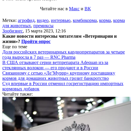
Читайте нас в
Макс
и
ВК
Метки:
агрофид
,
видео
,
интервью
,
комбикорма
,
корма
,
корма
для животных
,
премиксы
Зообизнес
,
15 марта 2023, 12:16
Какие новости интересны читателям «Ветеринарии и
жизни»?
Пройти опрос
Еще по теме
Доля российских ветеринарных кардиопрепаратов за четыре
года выросла в 7 раз — RNC Pharma
В США отзывают серии ветпрепарата Adequan из-за
стеклянных волокон — его продают и в России
Связанному с сетью «Ле’Муррр» крупному поставщику
кормов для домашних животных грозит банкротство
Суд впервые в России отменил госрегистрацию импортных
кормовых добавок
Читайте также: