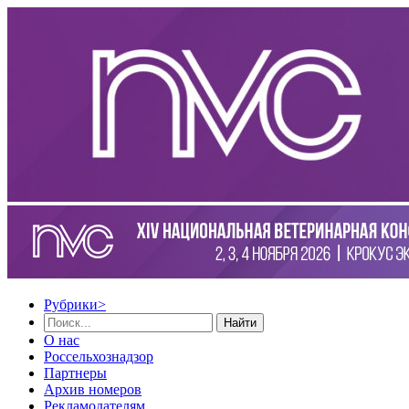
Рубрики
>
Найти
О нас
Россельхознадзор
Партнеры
Архив номеров
Рекламодателям