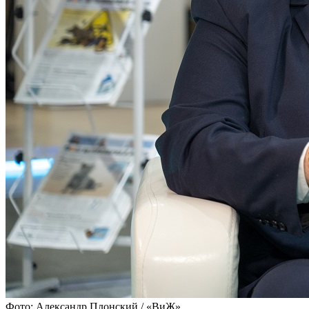
Фото: Александр Плонский / «ВиЖ»