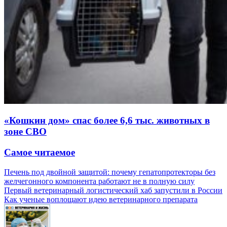
«Кошкин дом» спас более 6,6 тыс. животных в
зоне СВО
Самое читаемое
Печень под двойной защитой: почему гепатопротекторы без
желчегонного компонента работают не в полную силу
Первый ветеринарный логистический хаб запустили в России
Как ученые воплощают идею ветеринарного препарата