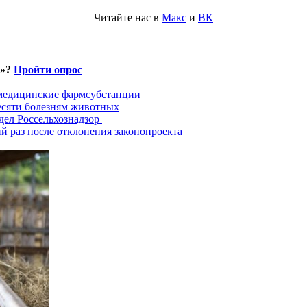
Читайте нас в
Макс
и
ВК
и»?
Пройти опрос
 медицинские фармсубстанции
есяти болезням животных
дел Россельхознадзор
й раз после отклонения законопроекта