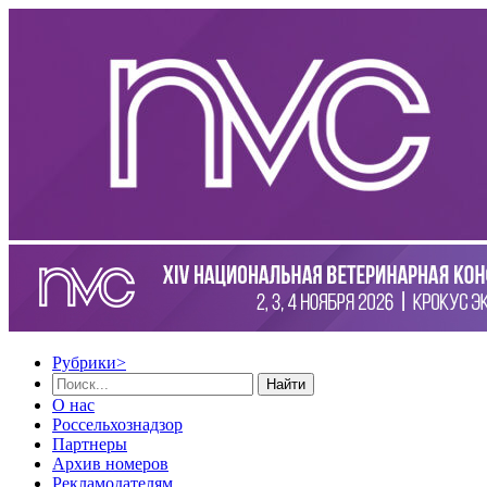
Рубрики
>
Найти
О нас
Россельхознадзор
Партнеры
Архив номеров
Рекламодателям