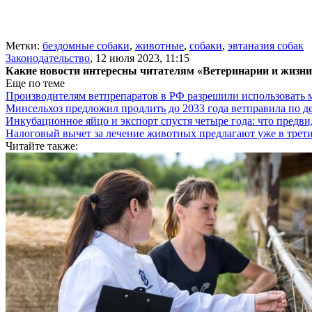
Метки:
бездомные собаки
,
животные
,
собаки
,
эвтаназия собак
Законодательство
,
12 июля 2023, 11:15
Какие новости интересны читателям «Ветеринарии и жизн
Еще по теме
Производителям ветпрепаратов в РФ разрешили использовать
Минсельхоз предложил продлить до 2033 года ветправила по д
Инкубационное яйцо и экспорт спустя четыре года: что предви
Налоговый вычет за лечение животных предлагают уже в трети
Читайте также: