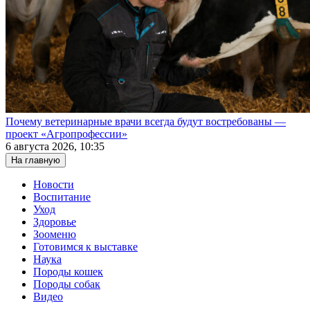
Почему ветеринарные врачи всегда будут востребованы —
проект «Агропрофессии»
6 августа 2026, 10:35
На главную
Новости
Воспитание
Уход
Здоровье
Зооменю
Готовимся к выставке
Наука
Породы кошек
Породы собак
Видео