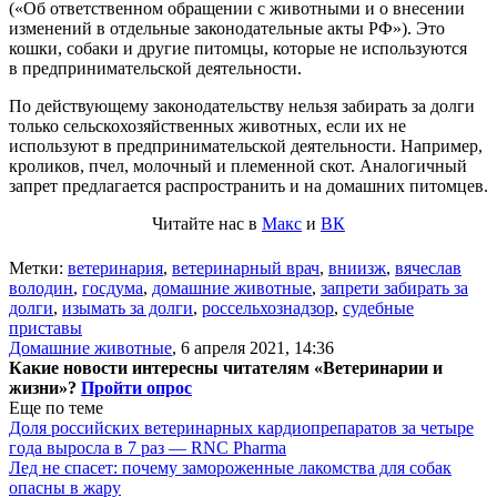
(«Об ответственном обращении с животными и о внесении
изменений в отдельные законодательные акты РФ»). Это
кошки, собаки и другие питомцы, которые не используются
в предпринимательской деятельности.
По действующему законодательству нельзя забирать за долги
только сельскохозяйственных животных, если их не
используют в предпринимательской деятельности. Например,
кроликов, пчел, молочный и племенной скот. Аналогичный
запрет предлагается распространить и на домашних питомцев.
Читайте нас в
Макс
и
ВК
Метки:
ветеринария
,
ветеринарный врач
,
вниизж
,
вячеслав
володин
,
госдума
,
домашние животные
,
запрети забирать за
долги
,
изымать за долги
,
россельхознадзор
,
судебные
приставы
Домашние животные
,
6 апреля 2021, 14:36
Какие новости интересны читателям «Ветеринарии и
жизни»?
Пройти опрос
Еще по теме
Доля российских ветеринарных кардиопрепаратов за четыре
года выросла в 7 раз — RNC Pharma
Лед не спасет: почему замороженные лакомства для собак
опасны в жару