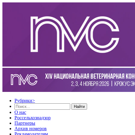
Рубрики
>
Найти
О нас
Россельхознадзор
Партнеры
Архив номеров
Рекламодателям