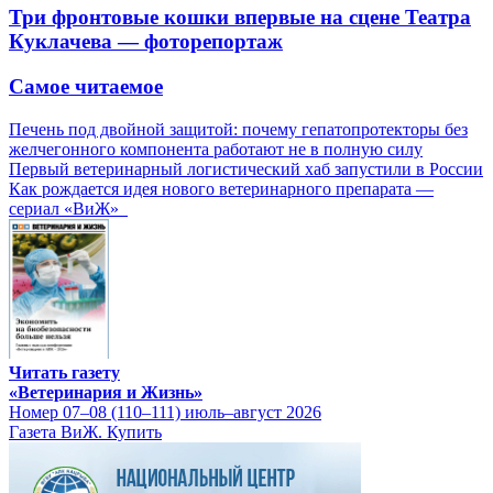
Три фронтовые кошки впервые на сцене Театра
Куклачева — фоторепортаж
Самое читаемое
Печень под двойной защитой: почему гепатопротекторы без
желчегонного компонента работают не в полную силу
Первый ветеринарный логистический хаб запустили в России
Как рождается идея нового ветеринарного препарата —
сериал «ВиЖ»
Читать газету
«Ветеринария и Жизнь»
Номер 07–08 (110–111) июль–август 2026
Газета ВиЖ. Купить