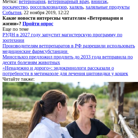
Метки:
ветеринария
,
ветеринарный врач
,
вниизж
,
роскачество
,
россельхознадзор
,
халяль
,
халяльные продукты
События
,
22 ноября 2019, 12:22
Какие новости интересны читателям «Ветеринарии и
жизни»?
Пройти опрос
Еще по теме
РУДН в 2027 году запустит магистерскую программу по
зоотехнии
Производителям ветпрепаратов в РФ разрешили использовать
медицинские фармсубстанции
Минсельхоз предложил продлить до 2033 года ветправила по
десяти болезням животных
«Ненадежно и дорого»: эндокринологи рассказали о
потребности в метимазоле для лечения щитовидки у кошек
Читайте также: