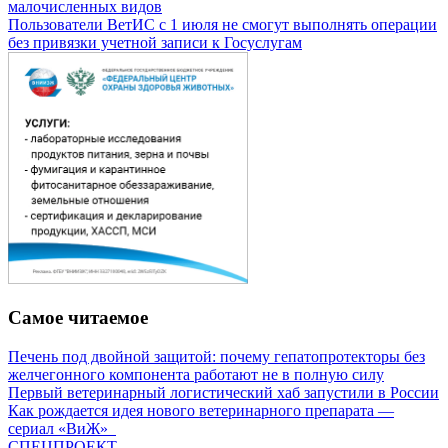
малочисленных видов
Пользователи ВетИС с 1 июля не смогут выполнять операции
без привязки учетной записи к Госуслугам
Самое читаемое
Печень под двойной защитой: почему гепатопротекторы без
желчегонного компонента работают не в полную силу
Первый ветеринарный логистический хаб запустили в России
Как рождается идея нового ветеринарного препарата —
сериал «ВиЖ»
СПЕЦПРОЕКТ