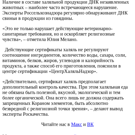
Наличие в составе халяльной продукции ДНК незаявленных
животных – наиболее часто встречающееся нарушение.
Эксперты Россельхознадзора регулярно обнаруживают ДНК
свиньи в продукции из говядины.
«Это не только нарушает действующие ветеринарно-
санитарные требования, но и оскорбляет религиозные
чувства», – отметила Юлия Мелано.
Действующие сертификаты халяль не регулируют
соотношение ингредиентов, количество воды, сахара, соли,
витаминов, белков, жиров, углеводов и калорийность
продукта, а также способ его приготовления, пояснили в
центре сертификации «ЦентрХаляльНадзор».
«Действительно, сертификат халяль предполагает
дополнительный контроль качества. При этом халяльная еда
не обязана быть полезной, вкусной, экологической и тем
более органической. Она всего лишь не должна содержать
запрещенных Кораном элементов, быть абсолютно
безвредной с религиозной точки зрения», – делают вывод
эксперты Роскачества.
Читайте нас в
Макс
и
ВК