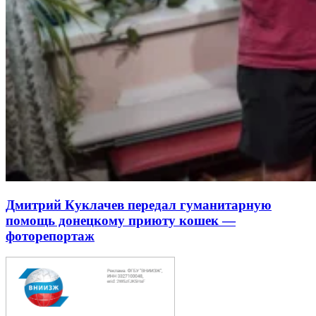
Дмитрий Куклачев передал гуманитарную
помощь донецкому приюту кошек —
фоторепортаж