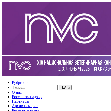
Рубрики
>
Найти
О нас
Россельхознадзор
Партнеры
Архив номеров
Рекламодателям