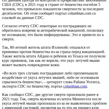
По данным Центра по контролю и профилактике заболеваний
США (CDC), в 2021 году в стране от бешенства погибли 5
человек, что превысило показатели смертности за последнее
десятилетие. Об этом сообщает портал columbian.com со
ссылкой на данные CDC.
Согласно отчету CDC некоторые из пострадавших не
обратились вовремя за антирабической вакциной, поскольку
не осознавали, что были инфицированы. Это и привело их к
смерти.
Так, 80-летний житель штата Иллинойс отказался от
прививки против бешенства из-за страха перед вакцинацией.
Также житель штата Айдахо и ребенок из Техаса не получили
курс прививок, так как не верили, что укус летучей мыши
может вызвать повреждение кожи.
«Во всех трех случаях пострадавшие либо преуменьшали
воздействие от укуса летучих мышей, либо не осознавали
серьезность бешенства», – цитирует слова Райана Уоллеса,
эксперта CDC по бешенству, портал
columbian.com
.
Как сообщил CDC, две другие смерти произошли ранее в
2021 году. Так, смерть мужчины из штата Миннесота после
укуса летучей мыши произошла из-за не выявленных проблем
с иммунной системой, несмотря на то что он прошел курс