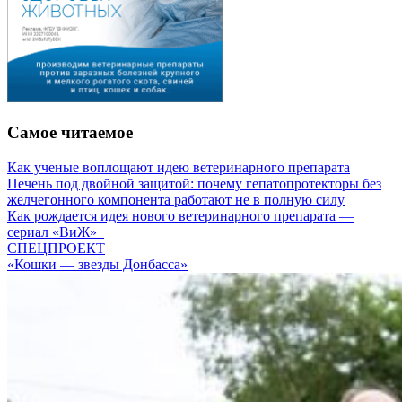
Самое читаемое
Как ученые воплощают идею ветеринарного препарата
Печень под двойной защитой: почему гепатопротекторы без
желчегонного компонента работают не в полную силу
Как рождается идея нового ветеринарного препарата —
сериал «ВиЖ»
СПЕЦПРОЕКТ
«Кошки — звезды Донбасса»