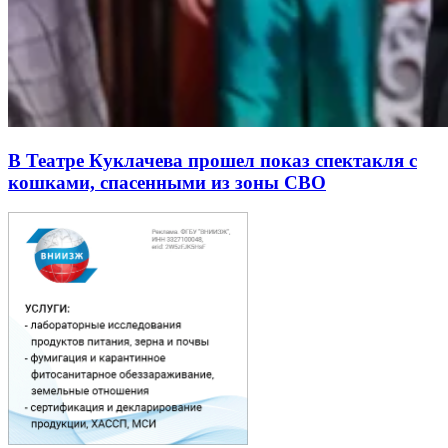
В Театре Куклачева прошел показ спектакля с
кошками, спасенными из зоны СВО