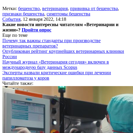
Метки:
бешенство
,
ветеринария
,
прививка от бешенства
,
признаки бешенства
,
симптомы бешенства
События
,
12 января 2022, 14:18
Какие новости интересны читателям «Ветеринарии и
жизни»?
Пройти опрос
Еще по теме
Почему так важны стандарты при производстве
ветеринарных препаратов?
Опубликован рейтинг крупнейших ветеринарных клиники
России
Научный журнал «Ветеринария сегодня» включен в
международную базу данных Scopus
Эксперты назвали критические ошибки при лечении
папилломатоза у коров
Читайте также: