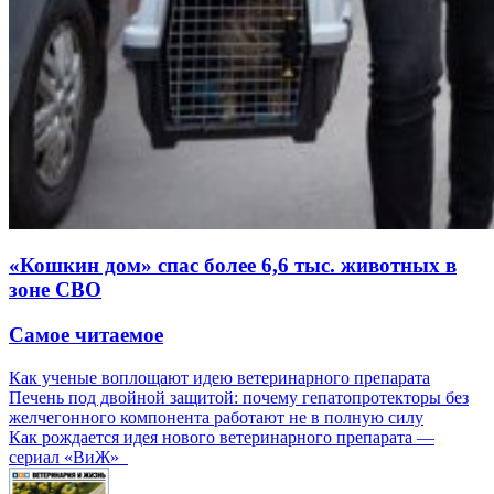
«Кошкин дом» спас более 6,6 тыс. животных в
зоне СВО
Самое читаемое
Как ученые воплощают идею ветеринарного препарата
Печень под двойной защитой: почему гепатопротекторы без
желчегонного компонента работают не в полную силу
Как рождается идея нового ветеринарного препарата —
сериал «ВиЖ»