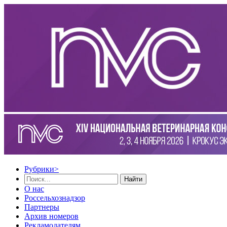
Рубрики
>
Найти
О нас
Россельхознадзор
Партнеры
Архив номеров
Рекламодателям