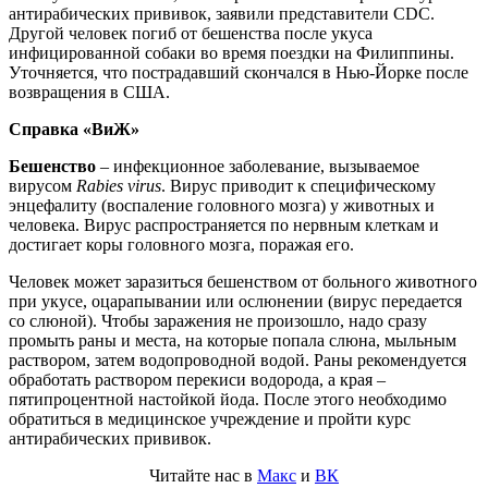
антирабических прививок, заявили представители CDC.
Другой человек погиб от бешенства после укуса
инфицированной собаки во время поездки на Филиппины.
Уточняется, что пострадавший скончался в Нью-Йорке после
возвращения в США.
Справка «ВиЖ»
Бешенство
– инфекционное заболевание, вызываемое
вирусом
Rabies virus
. Вирус приводит к специфическому
энцефалиту (воспаление головного мозга) у животных и
человека. Вирус распространяется по нервным клеткам и
достигает коры головного мозга, поражая его.
Человек может заразиться бешенством от больного животного
при укусе, оцарапывании или ослюнении (вирус передается
со слюной). Чтобы заражения не произошло, надо сразу
промыть раны и места, на которые попала слюна, мыльным
раствором, затем водопроводной водой. Раны рекомендуется
обработать раствором перекиси водорода, а края –
пятипроцентной настойкой йода. После этого необходимо
обратиться в медицинское учреждение и пройти курс
антирабических прививок.
Читайте нас в
Макс
и
ВК