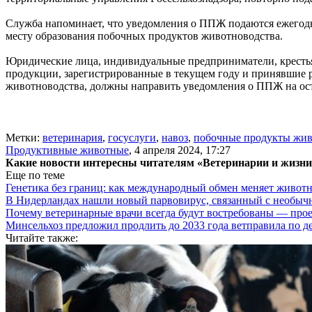
Служба напоминает, что уведомления о ППЖ подаются ежегодно
месту образования побочных продуктов животноводства.
Юридические лица, индивидуальные предприниматели, крестья
продукции, зарегистрированные в текущем году и принявшие 
животноводства, должны направить уведомления о ППЖ на оста
Метки:
ветеринария
,
госуслуги
,
навоз
,
побочные продукты жив
Продуктивные животные
,
4 апреля 2024, 17:27
Какие новости интересны читателям «Ветеринарии и жизн
Еще по теме
Генетика без границ: как международный обмен меняет животн
В Нидерландах нашли новый парвовирус, связанный с необыч
Почему ветеринарные врачи всегда будут востребованы — про
Минсельхоз предложил продлить до 2033 года ветправила по д
Читайте также: