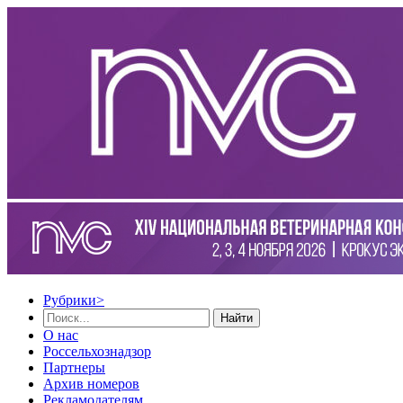
Рубрики
>
Найти
О нас
Россельхознадзор
Партнеры
Архив номеров
Рекламодателям