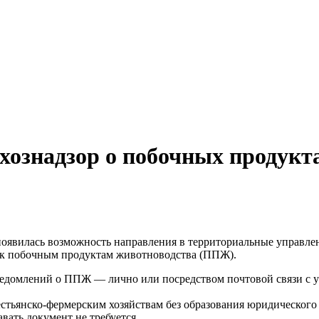
ьхознадзор о побочных продук
оявилась возможность направления в территориальные управлен
 к побочным продуктам животноводства (ППЖ).
ведомлений о ППЖ — лично или посредством почтовой связи с у
ьянско-фермерским хозяйствам без образования юридического 
вать документ не требуется.