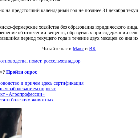
 на предстоящий календарный год не позднее 31 декабря текущ
нско-фермерские хозяйства без образования юридического лица
решение об отнесении веществ, образуемых при содержании се
вшийся период текущего года в течение двух месяцев со дня их
Читайте нас в
Макс
и
ВК
отноводства
,
помет
,
россельхознадзор
и»?
Пройти опрос
оводство и причем здесь сертификация
ным заболеванием поросят
ект «Агропрофессии»
есяти болезням животных