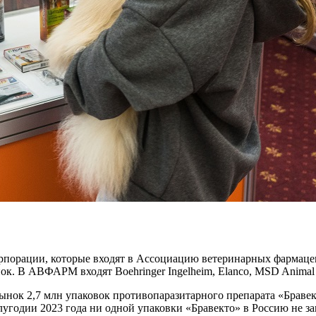
рпорации, которые входят в Ассоциацию ветеринарных фармаце
к. В АВФАРМ входят Boehringer Ingelheim, Elanco, MSD Animal He
 рынок 2,7 млн упаковок противопаразитарного препарата «Брав
полугодии 2023 года ни одной упаковки «Бравекто» в Россию не з