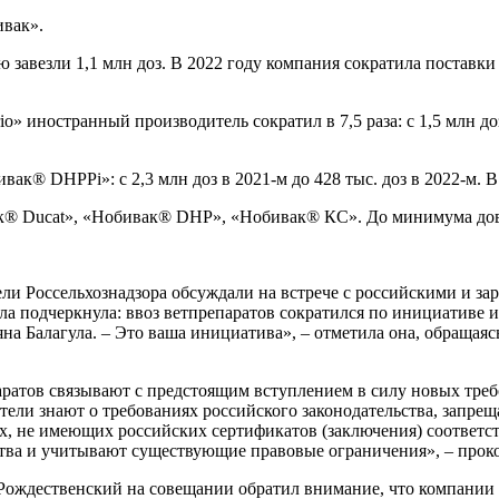
вак».
авезли 1,1 млн доз. В 2022 году компания сократила поставки в 
 иностранный производитель сократил в 7,5 раза: с 1,5 млн доз 
® DHPPi»: с 2,3 млн доз в 2021-м до 428 тыс. доз в 2022-м. В э
ак® Ducat», «Нобивак® DHP», «Нобивак® КС». До минимума до
ли Россельхознадзора обсуждали на встрече с российскими и з
ула подчеркнула: ввоз ветпрепаратов сократился по инициативе
ьяна Балагула. – Это ваша инициатива», – отметила она, обраща
ратов связывают с предстоящим вступлением в силу новых требо
ители знают о требованиях российского законодательства, запре
ах, не имеющих российских сертификатов (заключения) соответ
ства и учитывают существующие правовые ограничения», – про
ждественский на совещании обратил внимание, что компании 