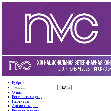
Рубрики
>
Найти
О нас
Россельхознадзор
Партнеры
Архив номеров
Рекламодателям