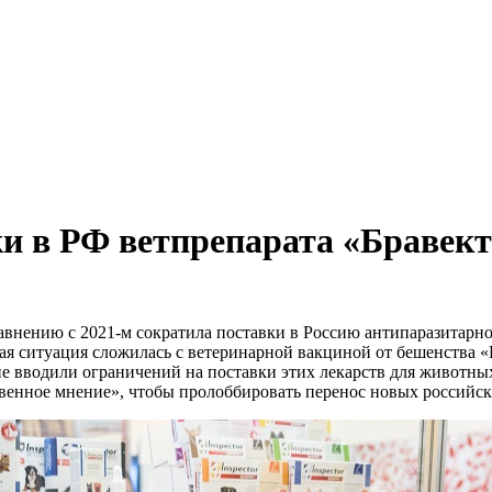
и в РФ ветпрепарата «Бравект
равнению с 2021-м сократила поставки в Россию антипаразитарног
ая ситуация сложилась с ветеринарной вакциной от бешенства 
не вводили ограничений на поставки этих лекарств для животных
венное мнение», чтобы пролоббировать перенос новых российски