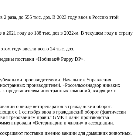
2 раза, до 555 тыс. доз. В 2023 году ввоз в Россию этой
в 2021 году до 188 тыс. доз в 2022-м. В текущем году в страну
том году ввезли всего 24 тыс. доз.
ведены поставки «Нобивак® Puppy DP».
арубежными производителями. Начальник Управления
 иностранных производителей. «Россельхознадзор никаких
ясь к представителям иностранных компаний, входящих в
ваний о вводе ветпрепаратов в гражданский оборот.
щающих с 1 сентября ввод в гражданский оборот (фактически
ствия требованиям правил GMP. Планы производства
комментировали «Ветеринарии и жизни» в ассоциации.
сокращают поставки именно вакцин для домашних животных.