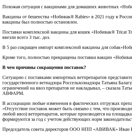
Похожая ситуация с вакцинами для домашних животных «Ноби
Вакцины от бешенства «Нобивак® Rabies» в 2021 году в Россию з
вакцины был полностью остановлен.
Поставки комплексной вакцины для кошек «Нобивак® Tricat Trio»
ввезли всего 3 тыс. доз.
В 5 раз сокращен импорт комплексной вакцины для собак«Нобивак
Кроме того, полностью прекращены поставки вакцин «Нобив
В чем причины сокращения поставок?
Ситуацию с поставками импортных ветпрепаратов представите
государственного ветнадзора Россельхознадзора Татьяна Балаг
ограничений на ввоз препаратов не накладывал, – сказала Тат
АВФАРМ.
В ассоциации любые изменения в фактических отгрузках препа
«Отсутствие поставок может быть связано с тем, что производ
любой ввоз) ветпрепаратов, которые производятся на площадк
формируются за год с учетом действующих норм законодатель
Председатель совета директоров ООО НПП «АВИВАК» Иван Ро