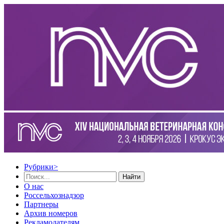
Рубрики
>
Найти
О нас
Россельхознадзор
Партнеры
Архив номеров
Рекламодателям