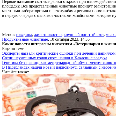
Первые наземные скотные рынки откроют при взаимодействии
площадку. Все представленные животные пройдут регистрацию
местными лабораториями и ветслужбами региона позволит такж
в первую очередь с мелкими частными хозяйствами, которые ну
Метки:
говядина
,
животновоство
,
крупный рогатый скот
,
мелки
Продуктивные животные
,
10 октября 2023, 14:36
Какие новости интересны читателям «Ветеринарии и жизн
Еще по теме
Эксперты назвали критические ошибки при лечении папиллома
Сотни неучтенных голов скота нашли в Хакасии с воздуха
Генетика без границ: как международный обмен меняет животн
В Нидерландах нашли новый парвовирус, связанный с необыч
Читайте также: