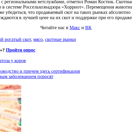
 с региональными ветслужбами, отметил Роман Костюк. Скотные
 в системе Россельхознадзора «Хорриот». Перемещения животны
е убедиться, что продаваемый скот на таких рынках абсолютно 
ждаются в лучшей цене на их скот и поддержке при его продаже
Читайте нас в
Макс
и
ВК
й рогатый скот
,
мясо
,
скотные рынки
и»?
Пройти опрос
тоза у коров
оводство и причем здесь сертификация
ным заболеванием поросят