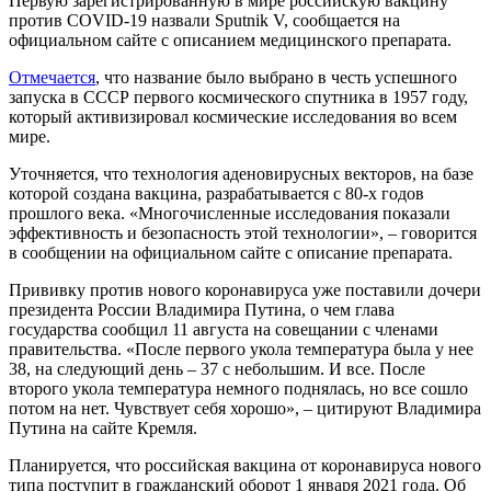
Первую зарегистрированную в мире российскую вакцину
против COVID-19 назвали Sputnik V, сообщается на
официальном сайте с описанием медицинского препарата.
Отмечается
,
что название было выбрано в честь успешного
запуска в СССР первого космического спутника в 1957 году,
который активизировал космические исследования во всем
мире.
Уточняется, что технология аденовирусных векторов, на базе
которой создана вакцина, разрабатывается с 80-х годов
прошлого века. «Многочисленные исследования показали
эффективность и безопасность этой технологии», – говорится
в сообщении на официальном сайте с описание препарата.
Прививку против нового коронавируса уже поставили дочери
президента России Владимира Путина, о чем глава
государства сообщил 11 августа на совещании с членами
правительства. «После первого укола температура была у нее
38, на следующий день – 37 с небольшим. И все. После
второго укола температура немного поднялась, но все сошло
потом на нет. Чувствует себя хорошо», – цитируют Владимира
Путина на сайте Кремля.
Планируется, что российская вакцина от коронавируса нового
типа поступит в гражданский оборот 1 января 2021 года. Об