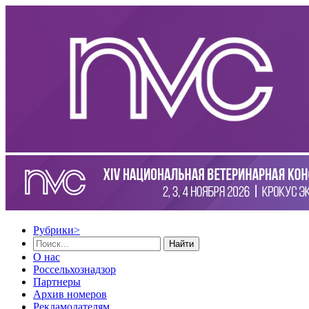
Рубрики
>
Найти
О нас
Россельхознадзор
Партнеры
Архив номеров
Рекламодателям