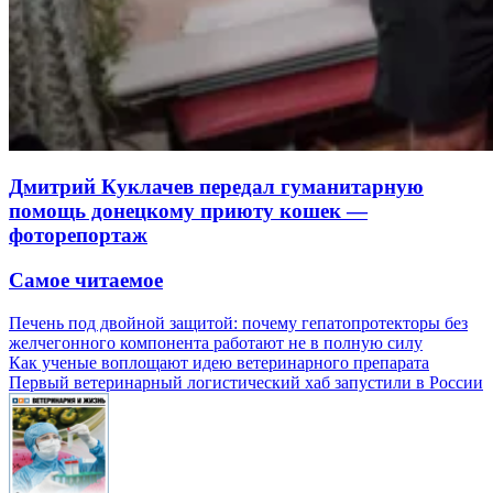
Дмитрий Куклачев передал гуманитарную
помощь донецкому приюту кошек —
фоторепортаж
Самое читаемое
Печень под двойной защитой: почему гепатопротекторы без
желчегонного компонента работают не в полную силу
Как ученые воплощают идею ветеринарного препарата
Первый ветеринарный логистический хаб запустили в России