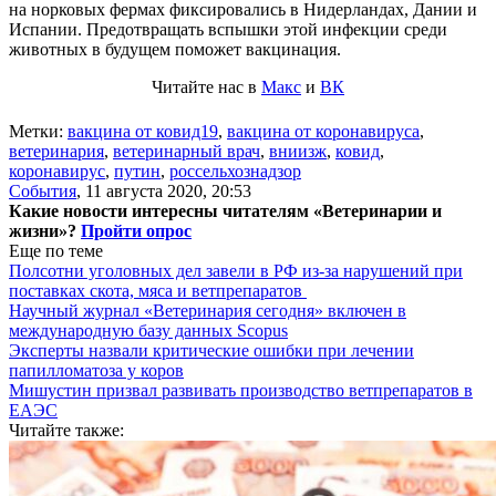
на норковых фермах фиксировались в Нидерландах, Дании и
Испании. Предотвращать вспышки этой инфекции среди
животных в будущем поможет вакцинация.
Читайте нас в
Макс
и
ВК
Метки:
вакцина от ковид19
,
вакцина от коронавируса
,
ветеринария
,
ветеринарный врач
,
вниизж
,
ковид
,
коронавирус
,
путин
,
россельхознадзор
События
,
11 августа 2020, 20:53
Какие новости интересны читателям «Ветеринарии и
жизни»?
Пройти опрос
Еще по теме
Полсотни уголовных дел завели в РФ из-за нарушений при
поставках скота, мяса и ветпрепаратов
Научный журнал «Ветеринария сегодня» включен в
международную базу данных Scopus
Эксперты назвали критические ошибки при лечении
папилломатоза у коров
Мишустин призвал развивать производство ветпрепаратов в
ЕАЭС
Читайте также: