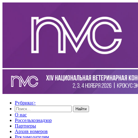
Рубрики
>
Найти
О нас
Россельхознадзор
Партнеры
Архив номеров
Рекламодателям