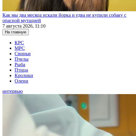
Как мы два месяца искали йорка и едва не купили собаку с
опасной мутацией
7 августа 2026, 11:10
На главную
КРС
МРС
Свиньи
Пчелы
Рыба
Птица
Кролики
Олени
интервью