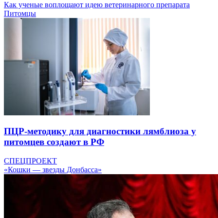
Как ученые воплощают идею ветеринарного препарата
Питомцы
ПЦР-методику для диагностики лямблиоза у
питомцев создают в РФ
СПЕЦПРОЕКТ
«Кошки — звезды Донбасса»