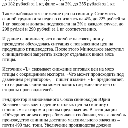
до 182 рублей за 1 кг, филе – на 3%, до 355 рублей за 1 кг.
Также наблюдается снижение цен на свинину. Стоимость
свиной грудинки за неделю снизилась на 4%, до 225 рублей за
1 кг, окорок и лопатка подешевели на 3% в каждом случае, до
298 рублей и 290 рублей за 1 кг соответственно.
Издание напоминает, что в октябре на совещании у
президента обсуждалась ситуация с повышением цен на
продукцию птицеводства. После этого Минсельхоз выступил
с инициативой запретить экспорт отдельных видов мяса
птицы.
Источник «Ъ» связывает снижение оптовых цен на мясо
птицы с сокращением экспорта. «Что может происходить под
давлением регуляторов», – пишет издание. «Ъ» предполагает,
что на рынок свинины может влиять сдерживание цен со
стороны производителей.
Гендиректор Национального Союза свиноводов Юрий
Ковалев связывает падение оптовых цен на свинину с
сезонным фактором и ростом предложения. В ассоциации
«Объединение мясопереработчиков» сообщили, что за октябрь
производство свинины достигло максимального значения –
почти 490 тыс. тонн. Увеличение производства должно