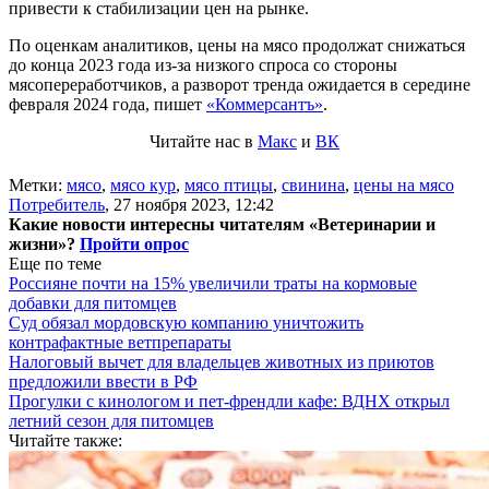
привести к стабилизации цен на рынке.
По оценкам аналитиков, цены на мясо продолжат снижаться
до конца 2023 года из-за низкого спроса со стороны
мясопереработчиков, а разворот тренда ожидается в середине
февраля 2024 года, пишет
«Коммерсантъ»
.
Читайте нас в
Макс
и
ВК
Метки:
мясо
,
мясо кур
,
мясо птицы
,
свинина
,
цены на мясо
Потребитель
,
27 ноября 2023, 12:42
Какие новости интересны читателям «Ветеринарии и
жизни»?
Пройти опрос
Еще по теме
Россияне почти на 15% увеличили траты на кормовые
добавки для питомцев
Суд обязал мордовскую компанию уничтожить
контрафактные ветпрепараты
Налоговый вычет для владельцев животных из приютов
предложили ввести в РФ
Прогулки с кинологом и пет-френдли кафе: ВДНХ открыл
летний сезон для питомцев
Читайте также: