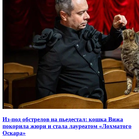
Из-под обстрелов на пьедестал: кошка Вижа
покорила жюри и стала лауреатом «Лохматого
Оскара»