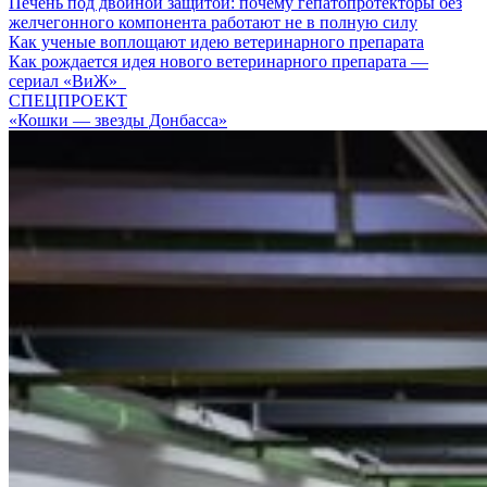
Печень под двойной защитой: почему гепатопротекторы без
желчегонного компонента работают не в полную силу
Как ученые воплощают идею ветеринарного препарата
Как рождается идея нового ветеринарного препарата —
сериал «ВиЖ»
СПЕЦПРОЕКТ
«Кошки — звезды Донбасса»