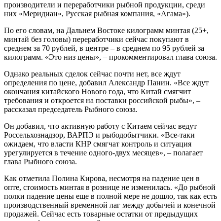
производители и переработчики рыбной продукции, среди
них «Меридиан», Русская рыбная компания, «Агама»).
По его словам, на Дальнем Востоке килограмм минтая (25+,
минтай без головы) переработчики сейчас покупают в
среднем за 70 рублей, в центре – в среднем по 95 рублей за
килограмм. «Это низ цены», – прокомментировал глава союза.
Однако реальных сделок сейчас почти нет, все ждут
определения по цене, добавил Александр Панин. «Все ждут
окончания китайского Нового года, что Китай смягчит
требования и откроется на поставки российской рыбы», –
рассказал председатель Рыбного союза.
Он добавил, что активную работу с Китаем сейчас ведут
Россельхознадзор, ВАРПЭ и рыбодобытчики. «Все-таки
ожидаем, что власти КНР смягчат контроль и ситуация
урегулируется в течение одного-двух месяцев», – полагает
глава Рыбного союза.
Как отметила Полина Кирова, несмотря на падение цен в
опте, стоимость минтая в рознице не изменилась. «До рыбной
полки падение цены еще в полной мере не дошло, так как есть
производственный временной лаг между добычей и конечной
продажей. Сейчас есть товарные остатки от предыдущих