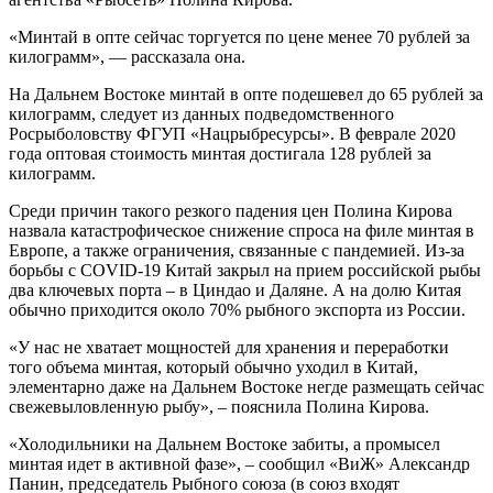
«Минтай в опте сейчас торгуется по цене менее 70 рублей за
килограмм», — рассказала она.
На Дальнем Востоке минтай в опте подешевел до 65 рублей за
килограмм, следует из данных подведомственного
Росрыболовству ФГУП «Нацрыбресурсы». В феврале 2020
года оптовая стоимость минтая достигала 128 рублей за
килограмм.
Среди причин такого резкого падения цен Полина Кирова
назвала катастрофическое снижение спроса на филе минтая в
Европе, а также ограничения, связанные с пандемией. Из-за
борьбы с COVID-19 Китай закрыл на прием российской рыбы
два ключевых порта – в Циндао и Даляне. А на долю Китая
обычно приходится около 70% рыбного экспорта из России.
«У нас не хватает мощностей для хранения и переработки
того объема минтая, который обычно уходил в Китай,
элементарно даже на Дальнем Востоке негде размещать сейчас
свежевыловленную рыбу», – пояснила Полина Кирова.
«Холодильники на Дальнем Востоке забиты, а промысел
минтая идет в активной фазе», – сообщил «ВиЖ» Александр
Панин, председатель Рыбного союза (в союз входят