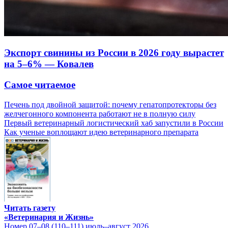
Экспорт свинины из России в 2026 году вырастет
на 5–6% — Ковалев
Самое читаемое
Печень под двойной защитой: почему гепатопротекторы без
желчегонного компонента работают не в полную силу
Первый ветеринарный логистический хаб запустили в России
Как ученые воплощают идею ветеринарного препарата
Читать газету
«Ветеринария и Жизнь»
Номер 07–08 (110–111) июль–август 2026