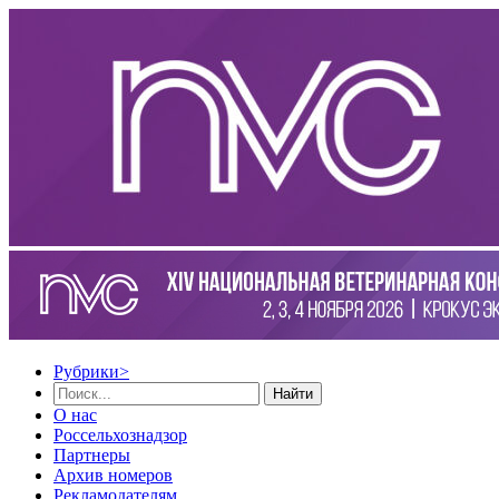
Рубрики
>
Найти
О нас
Россельхознадзор
Партнеры
Архив номеров
Рекламодателям