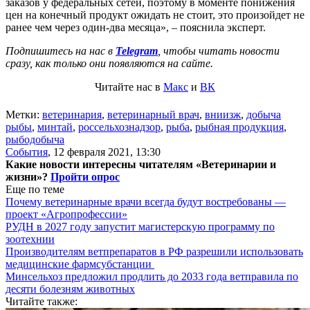
заказов у федеральных сетей, поэтому в моменте понижения
цен на конечный продукт ожидать не стоит, это произойдет не
ранее чем через один-два месяца», – пояснила эксперт.
Подпишитесь на нас в
Telegram
, чтобы читать новости
сразу, как только они появляются на сайте.
Читайте нас в
Макс
и
ВК
Метки:
ветеринария
,
ветеринарный врач
,
вниизж
,
добыча
рыбы
,
минтай
,
россельхознадзор
,
рыба
,
рыбная продукция
,
рыбодобыча
События
,
12 февраля 2021, 13:30
Какие новости интересны читателям «Ветеринарии и
жизни»?
Пройти опрос
Еще по теме
Почему ветеринарные врачи всегда будут востребованы —
проект «Агропрофессии»
РУДН в 2027 году запустит магистерскую программу по
зоотехнии
Производителям ветпрепаратов в РФ разрешили использовать
медицинские фармсубстанции
Минсельхоз предложил продлить до 2033 года ветправила по
десяти болезням животных
Читайте также: