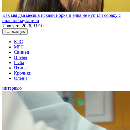
Как мы два месяца искали йорка и едва не купили собаку с
опасной мутацией
7 августа 2026, 11:10
На главную
КРС
МРС
Свиньи
Пчелы
Рыба
Птица
Кролики
Олени
интервью