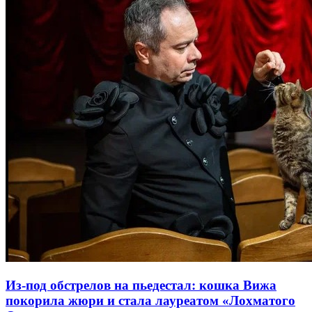
Из-под обстрелов на пьедестал: кошка Вижа
покорила жюри и стала лауреатом «Лохматого