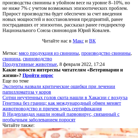
производства свинины в убойном весе на уровне 8–10%, но
не ниже 7% с учетом возможных эпизоотических проблем.
Прирост производства будет обеспечен за счет введения
новых мощностей и восстановления предприятий, ранее
пострадавших от эпизоотии, рассказал ранее гендиректор
Национального Союза свиноводов Юрий Ковалев.
Читайте нас в
Макс
и
ВК
Метки:
мясо продукция из свинины
,
производство свинины
,
свинина
,
свиноводство
Продуктивные животные
,
8 февраля 2022, 17:24
Какие новости интересны читателям «Ветеринарии и
жизни»?
Пройти опрос
Еще по теме
Эксперты назвали критические ошибки при лечении
папилломатоза у коров
Сотни неучтенных голов скота нашли в Хакасии с воздуха
Генетика без границ: как международный обмен меняет
животноводство и причем здесь сертификация
В Нидерландах нашли новый парвовирус, связанный с
необычным заболеванием поросят
Читайте также: