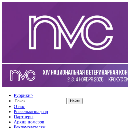
Рубрики
>
Найти
О нас
Россельхознадзор
Партнеры
Архив номеров
Рекламодателям