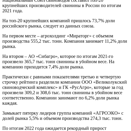
Национальный Союз свиноводов составил топ-20
крупнейших производителей свинины в России по итогам
2021 года.
На топ-20 крупнейших компаний пришлось 73,7% доли
российского рынка, следует из данных союза.
На первом месте – агрохолдинг «Мираторг» с объемом
производства 555,2 тыс. тонн. Компания занимает 11,2% доли
рынка.
На втором – АО «Сибагро», которое по итогам 2021-го
произвело 365,7 тыс. тонн свинины в убойном весе. На
компанию приходится 7,4% доли рынка.
Практически с равными показателями третью и четвертую
строчку рейтинга разделили компании ООО «Великолукский
свиноводческий комплекс» и ГК «РусАгро», которые за год
произвели 309,2 и 308,6 тыс. тонн свинины в убойном весе
соответственно. Компании занимают по 6,2% доли рынка
каждая.
Замыкает пятерку лидеров группа компаний «АГРОЭКО» с
долей рынка 5,5% и объемом производства 274,3 тыс. тонн.
По итогам 2022 года ожидается рекордный прирост