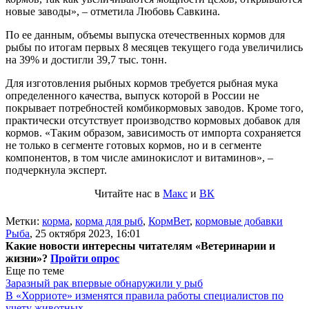
новые заводы», – отметила Любовь Савкина.
По ее данным, объемы выпуска отечественных кормов для
рыбы по итогам первых 8 месяцев текущего года увеличились
на 39% и достигли 39,7 тыс. тонн.
Для изготовления рыбных кормов требуется рыбная мука
определенного качества, выпуск которой в России не
покрывает потребностей комбикормовых заводов. Кроме того,
практически отсутствует производство кормовых добавок для
кормов. «Таким образом, зависимость от импорта сохраняется
не только в сегменте готовых кормов, но и в сегменте
компонентов, в том числе аминокислот и витаминов», –
подчеркнула эксперт.
Читайте нас в
Макс
и
ВК
Метки:
корма
,
корма для рыб
,
КормВет
,
кормовые добавки
Рыба
,
25 октября 2023, 16:01
Какие новости интересны читателям «Ветеринарии и
жизни»?
Пройти опрос
Еще по теме
Заразный рак впервые обнаружили у рыб
В «Хорриоте» изменятся правила работы специалистов по
учету животных