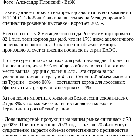
Фото: Александр Плонский / ВиЖ
Такие данные привела гендиректор аналитической компании
FEEDLOT Любовь Савкина, выступая на Международной
специализированной выставке «КормВет-2023».
Всего по итогам 8 месяцев этого года Россия импортировала
82,1 тыс. тонн кормов для рыб, что на 17% ниже аналогичного
периода прошлого года. Сокращение объемов импорта
произошло за счет снижения поставок из стран ЕАЭС.
В структуре поставок кормов для рыб преобладает Норвегия.
На нее приходится 39% от общего объема ввоза. На второе
место вышла Турция с долей в 27%. Эта страна за год
увеличила поставки сразу в 4 раза. Основной объем импорта
из Турции – около 80% – составляют корма для лососевых
(форель, семга), корма для осетровых – 5%.
За год доля импортных кормов из Белоруссии сократилась с
25 до 8%. Столько же сегодня поставляется кормов из
Германии на российский рынок.
«Доля импортной продукции на нашем рынке снизилась с 78
до 68%. При этом в конце 2023 года – начале 2024-го могут
существенно вырасти объемы отечественного производства
кормов, так как увеличиваются мощности цехов, открываются