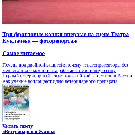
Три фронтовые кошки впервые на сцене Театра
Куклачева — фоторепортаж
Самое читаемое
Печень под двойной защитой: почему гепатопротекторы без
желчегонного компонента работают не в полную силу
Первый ветеринарный логистический хаб запустили в России
Как ученые воплощают идею ветеринарного препарата
Читать газету
«Ветеринария и Жизнь»