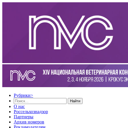
Рубрики
>
Найти
О нас
Россельхознадзор
Партнеры
Архив номеров
Рекламодателям