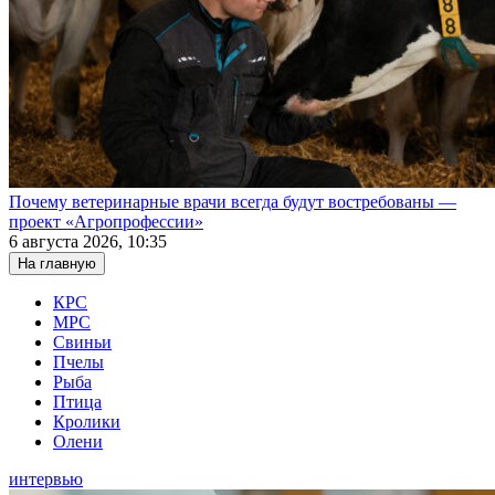
Почему ветеринарные врачи всегда будут востребованы —
проект «Агропрофессии»
6 августа 2026, 10:35
На главную
КРС
МРС
Свиньи
Пчелы
Рыба
Птица
Кролики
Олени
интервью