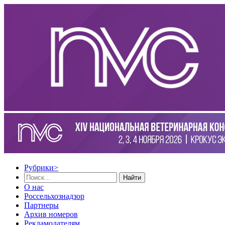
Рубрики
>
Найти
О нас
Россельхознадзор
Партнеры
Архив номеров
Рекламодателям