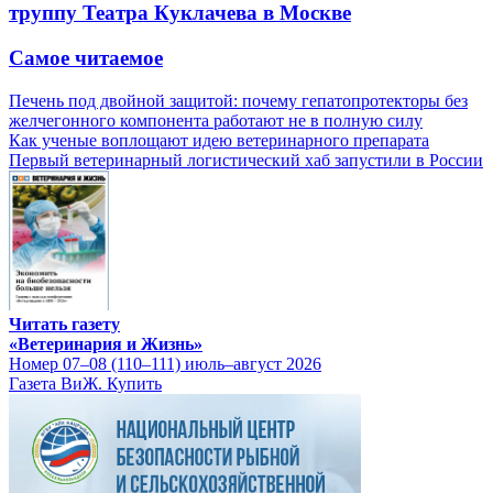
труппу Театра Куклачева в Москве
Самое читаемое
Печень под двойной защитой: почему гепатопротекторы без
желчегонного компонента работают не в полную силу
Как ученые воплощают идею ветеринарного препарата
Первый ветеринарный логистический хаб запустили в России
Читать газету
«Ветеринария и Жизнь»
Номер 07–08 (110–111) июль–август 2026
Газета ВиЖ. Купить