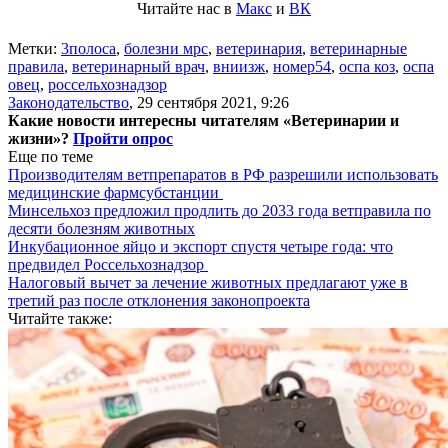
Читайте нас в
Макс
и
ВК
Метки:
3полоса
,
болезни мрс
,
ветеринария
,
ветеринарные
правила
,
ветеринарный врач
,
вниизж
,
номер54
,
оспа коз
,
оспа
овец
,
россельхознадзор
Законодательство
,
29 сентября 2021, 9:26
Какие новости интересны читателям «Ветеринарии и
жизни»?
Пройти опрос
Еще по теме
Производителям ветпрепаратов в РФ разрешили использовать
медицинские фармсубстанции
Минсельхоз предложил продлить до 2033 года ветправила по
десяти болезням животных
Инкубационное яйцо и экспорт спустя четыре года: что
предвидел Россельхознадзор
Налоговый вычет за лечение животных предлагают уже в
третий раз после отклонения законопроекта
Читайте также: