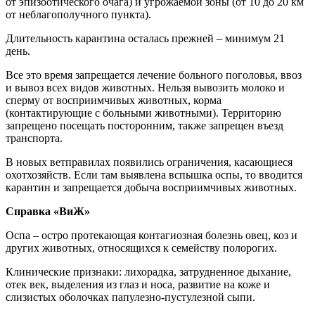
от эпизоотического очага) и угрожаемой зоны (от 10 до 20 км
от неблагополучного пункта).
Длительность карантина осталась прежней – минимум 21
день.
Все это время запрещается лечение больного поголовья, ввоз
и вывоз всех видов животных. Нельзя вывозить молоко и
сперму от восприимчивых животных, корма
(контактирующие с больными животными). Территорию
запрещено посещать посторонним, также запрещен въезд
транспорта.
В новых ветправилах появились ограничения, касающиеся
охотхозяйств. Если там выявлена вспышка оспы, то вводится
карантин и запрещается добыча восприимчивых животных.
Справка «ВиЖ»
Оспа – остро протекающая контагиозная болезнь овец, коз и
других животных, относящихся к семейству полорогих.
Клинические признаки: лихорадка, затрудненное дыхание,
отек век, выделения из глаз и носа, развитие на коже и
слизистых оболочках папулезно-пустулезной сыпи.