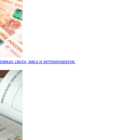
авках скота, мяса и ветпрепаратов