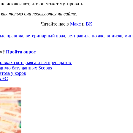
 не исключают, что он может мутировать.
 как только они появляются на сайте.
Читайте нас в
Макс
и
ВК
ые правила
,
ветеринарный врач
,
ветправила по ачс
,
вниизж
,
мин
и»?
Пройти опрос
авках скота, мяса и ветпрепаратов
дную базу данных Scopus
тоза у коров
ЕАЭС