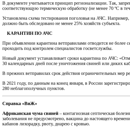
В документе учитывается принцип регионализации. Так, запр
соответствующую термическую обработку (не менее 70 ºС в теч
Установлена схема тестирования поголовья на АЧС. Например, 
должно быть обследовано не менее 25% хозяйств субъекта.
КАРАНТИН ПО АЧС
При объявлении карантина ветправилами отводится не более с
проходить под контролем специалистов госветслужбы.
Новый документ устанавливает сроки карантина по АЧС: «Отме
30 календарных дней после уничтожения свиней или диких каба
В прежних ветправилах срок действия ограничительных мер ре
В 2021 году, по данным на конец января, в России зарегистрир
280 неблагополучных пунктов.
Справка «ВиЖ»
Африканская чума свиней
– контагиозная септическая болезн
заболевания не предусмотрено, вакцина до настоящего времен
кабанов лихорадку, рвоту, диарею с кровью.