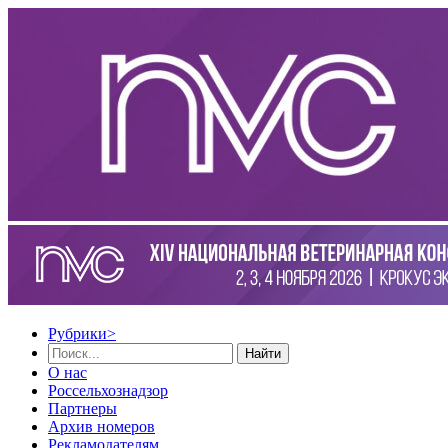
Рубрики
>
Найти
О нас
Россельхознадзор
Партнеры
Архив номеров
Рекламодателям