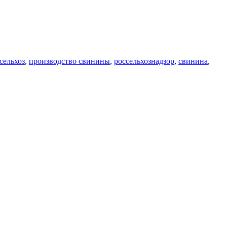
сельхоз
,
производство свинины
,
россельхознадзор
,
свинина
,