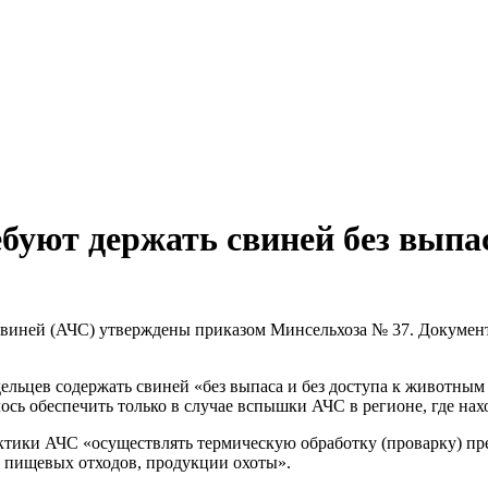
буют держать свиней без выпа
иней (АЧС) утверждены приказом Минсельхоза № 37. Документ вс
ельцев содержать свиней «без выпаса и без доступа к животным
сь обеспечить только в случае вспышки АЧС в регионе, где нахо
тики АЧС «осуществлять термическую обработку (проварку) пр
я пищевых отходов, продукции охоты».