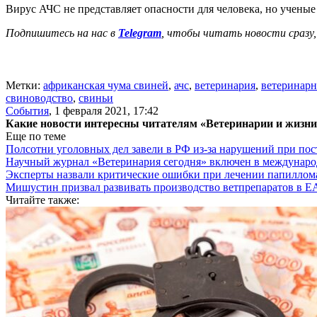
Вирус АЧС не представляет опасности для человека, но ученые
Подпишитесь на нас в
Telegram
, чтобы читать новости сразу,
Метки:
африканская чума свиней
,
ачс
,
ветеринария
,
ветеринарн
свиноводство
,
свиньи
События
,
1 февраля 2021, 17:42
Какие новости интересны читателям «Ветеринарии и жизн
Еще по теме
Полсотни уголовных дел завели в РФ из-за нарушений при пост
Научный журнал «Ветеринария сегодня» включен в междунаро
Эксперты назвали критические ошибки при лечении папиллома
Мишустин призвал развивать производство ветпрепаратов в 
Читайте также: