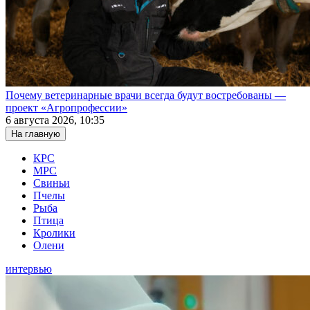
Почему ветеринарные врачи всегда будут востребованы —
проект «Агропрофессии»
6 августа 2026, 10:35
На главную
КРС
МРС
Свиньи
Пчелы
Рыба
Птица
Кролики
Олени
интервью