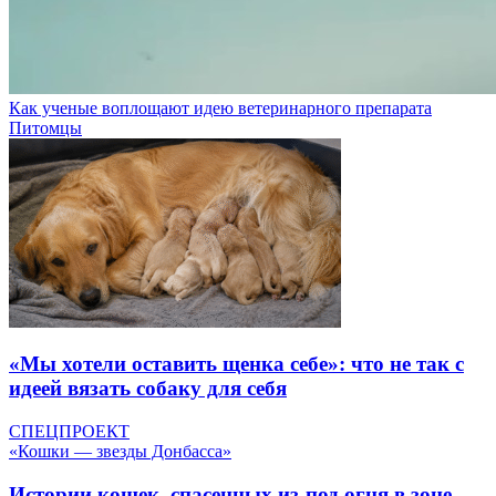
Как ученые воплощают идею ветеринарного препарата
Питомцы
«Мы хотели оставить щенка себе»: что не так с
идеей вязать собаку для себя
СПЕЦПРОЕКТ
«Кошки — звезды Донбасса»
Истории кошек, спасенных из-под огня в зоне