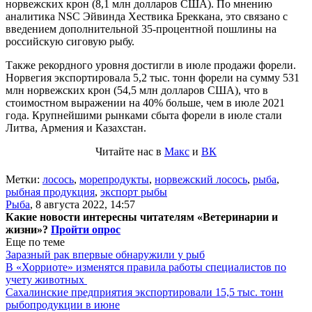
норвежских крон (8,1 млн долларов США). По мнению
аналитика NSC Эйвинда Хествика Бреккана, это связано с
введением дополнительной 35-процентной пошлины на
российскую сиговую рыбу.
Также рекордного уровня достигли в июле продажи форели.
Норвегия экспортировала 5,2 тыс. тонн форели на сумму 531
млн норвежских крон (54,5 млн долларов США), что в
стоимостном выражении на 40% больше, чем в июле 2021
года. Крупнейшими рынками сбыта форели в июле стали
Литва, Армения и Казахстан.
Читайте нас в
Макс
и
ВК
Метки:
лосось
,
морепродукты
,
норвежский лосось
,
рыба
,
рыбная продукция
,
экспорт рыбы
Рыба
,
8 августа 2022, 14:57
Какие новости интересны читателям «Ветеринарии и
жизни»?
Пройти опрос
Еще по теме
Заразный рак впервые обнаружили у рыб
В «Хорриоте» изменятся правила работы специалистов по
учету животных
Сахалинские предприятия экспортировали 15,5 тыс. тонн
рыбопродукции в июне