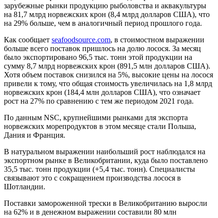
зарубежные рынки продукцию рыболовства и аквакультуры
на 81,7 млрд норвежских крон (8,4 млрд долларов США), что
на 29% больше, чем в аналогичный период прошлого года.
Как сообщает
seafoodsource.com
, в стоимостном выражении
больше всего поставок пришлось на долю лосося. За месяц
было экспортировано 96,5 тыс. тонн этой продукции на
сумму 8,7 млрд норвежских крон (891,5 млн долларов США).
Хотя объем поставок снизился на 5%, высокие цены на лосося
привели к тому, что общая стоимость увеличилась на 1,8 млрд
норвежских крон (184,4 млн долларов США), что означает
рост на 27% по сравнению с тем же периодом 2021 года.
По данным NSC, крупнейшими рынками для экспорта
норвежских морепродуктов в этом месяце стали Польша,
Дания и Франция.
В натуральном выражении наибольший рост наблюдался на
экспортном рынке в Великобритании, куда было поставлено
35,5 тыс. тонн продукции (+5,4 тыс. тонн). Специалисты
связывают это с сокращением производства лосося в
Шотландии.
Поставки замороженной трески в Великобританию выросли
на 62% и в денежном выражении составили 80 млн