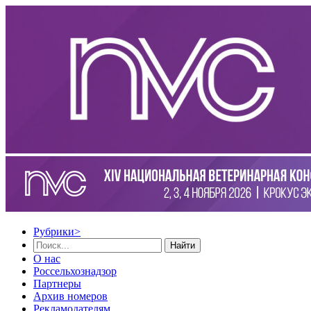
Рубрики
>
Найти
О нас
Россельхознадзор
Партнеры
Архив номеров
Рекламодателям