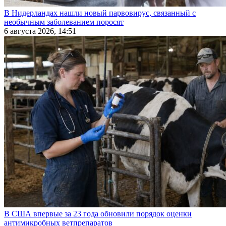
В Нидерландах нашли новый парвовирус, связанный с
необычным заболеванием поросят
6 августа 2026, 14:51
В США впервые за 23 года обновили порядок оценки
антимикробных ветпрепаратов