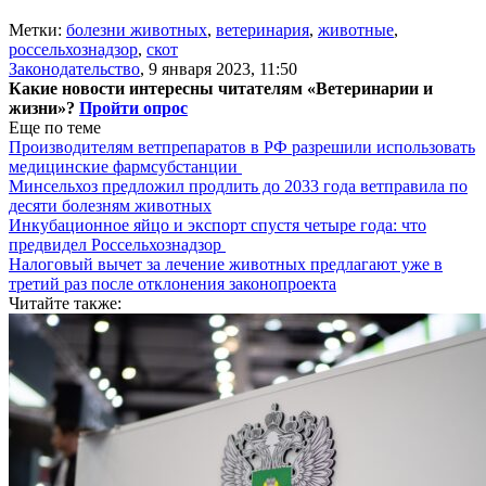
Метки:
болезни животных
,
ветеринария
,
животные
,
россельхознадзор
,
скот
Законодательство
,
9 января 2023, 11:50
Какие новости интересны читателям «Ветеринарии и
жизни»?
Пройти опрос
Еще по теме
Производителям ветпрепаратов в РФ разрешили использовать
медицинские фармсубстанции
Минсельхоз предложил продлить до 2033 года ветправила по
десяти болезням животных
Инкубационное яйцо и экспорт спустя четыре года: что
предвидел Россельхознадзор
Налоговый вычет за лечение животных предлагают уже в
третий раз после отклонения законопроекта
Читайте также: