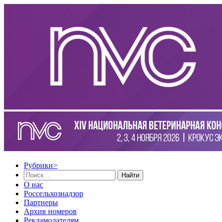
Рубрики
>
Найти
О нас
Россельхознадзор
Партнеры
Архив номеров
Рекламодателям