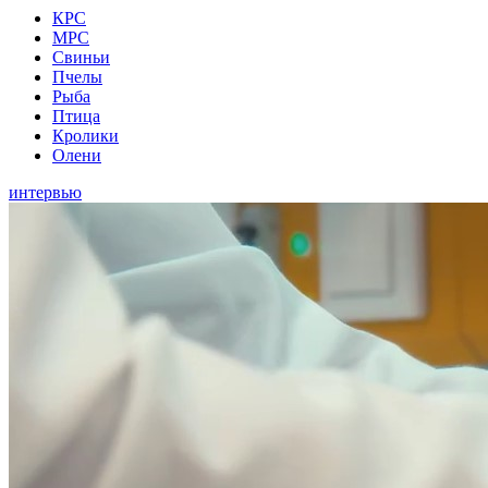
КРС
МРС
Свиньи
Пчелы
Рыба
Птица
Кролики
Олени
интервью