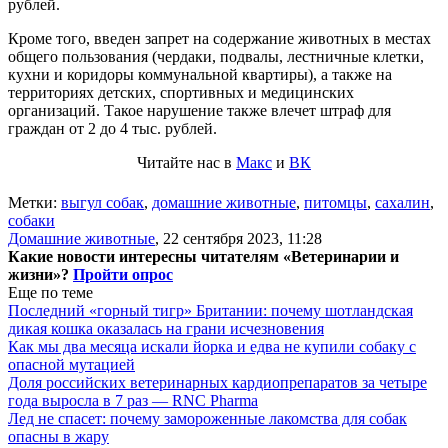
рублей.
Кроме того, введен запрет на содержание животных в местах
общего пользования (чердаки, подвалы, лестничные клетки,
кухни и коридоры коммунальной квартиры), а также на
территориях детских, спортивных и медицинских
организаций. Такое нарушение также влечет штраф для
граждан от 2 до 4 тыс. рублей.
Читайте нас в
Макс
и
ВК
Метки:
выгул собак
,
домашние животные
,
питомцы
,
сахалин
,
собаки
Домашние животные
,
22 сентября 2023, 11:28
Какие новости интересны читателям «Ветеринарии и
жизни»?
Пройти опрос
Еще по теме
Последний «горный тигр» Британии: почему шотландская
дикая кошка оказалась на грани исчезновения
Как мы два месяца искали йорка и едва не купили собаку с
опасной мутацией
Доля российских ветеринарных кардиопрепаратов за четыре
года выросла в 7 раз — RNC Pharma
Лед не спасет: почему замороженные лакомства для собак
опасны в жару