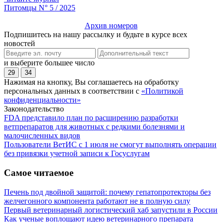
Питомцы N° 5 / 2025
Архив номеров
Подпишитесь на нашу рассылку и будьте в курсе всех
новостей
и выберите большее число
29
34
Нажимая на кнопку, Вы соглашаетесь на обработку
персональных данных в соответствии с
«Политикой
конфиденциальности»
Законодательство
FDA представило план по расширению разработки
ветпрепаратов для животных с редкими болезнями и
малочисленных видов
Пользователи ВетИС с 1 июля не смогут выполнять операции
без привязки учетной записи к Госуслугам
Самое читаемое
Печень под двойной защитой: почему гепатопротекторы без
желчегонного компонента работают не в полную силу
Первый ветеринарный логистический хаб запустили в России
Как ученые воплощают идею ветеринарного препарата