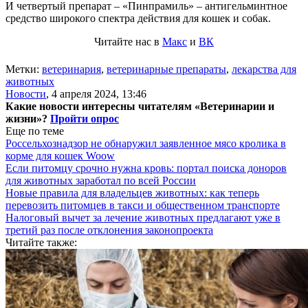
И четвертый препарат – «Пинпрамиль» – антигельминтное
средство широкого спектра действия для кошек и собак.
Читайте нас в
Макс
и
ВК
Метки:
ветеринария
,
ветеринарные препараты
,
лекарства для
животных
Новости
,
4 апреля 2024, 13:46
Какие новости интересны читателям «Ветеринарии и
жизни»?
Пройти опрос
Еще по теме
Россельхознадзор не обнаружил заявленное мясо кролика в
корме для кошек Woow
Если питомцу срочно нужна кровь: портал поиска доноров
для животных заработал по всей России
Новые правила для владельцев животных: как теперь
перевозить питомцев в такси и общественном транспорте
Налоговый вычет за лечение животных предлагают уже в
третий раз после отклонения законопроекта
Читайте также: