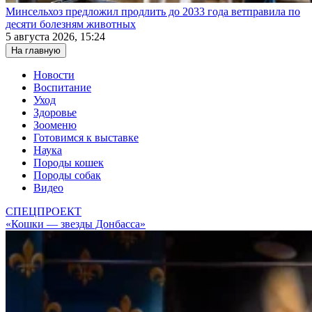
Минсельхоз предложил продлить до 2033 года ветправила по
десяти болезням животных
5 августа 2026, 15:24
На главную
Новости
Воспитание
Уход
Здоровье
Зооменю
Готовимся к выставке
Наука
Породы кошек
Породы собак
Видео
СПЕЦПРОЕКТ
«Кошки — звезды Донбасса»