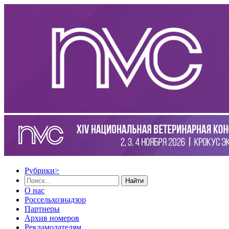
Рубрики
>
Найти
О нас
Россельхознадзор
Партнеры
Архив номеров
Рекламодателям