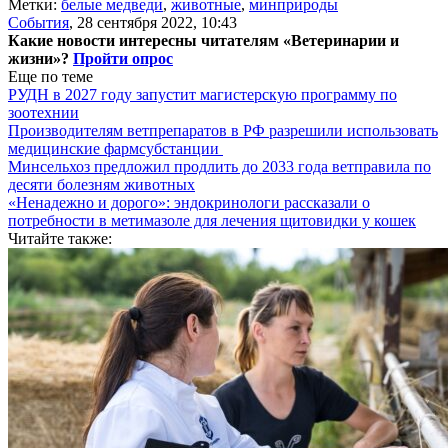
Метки:
белые медведи
,
животные
,
минприроды
События
,
28 сентября 2022, 10:43
Какие новости интересны читателям «Ветеринарии и
жизни»?
Пройти опрос
Еще по теме
РУДН в 2027 году запустит магистерскую программу по
зоотехнии
Производителям ветпрепаратов в РФ разрешили использовать
медицинские фармсубстанции
Минсельхоз предложил продлить до 2033 года ветправила по
десяти болезням животных
«Ненадежно и дорого»: эндокринологи рассказали о
потребности в метимазоле для лечения щитовидки у кошек
Читайте также: