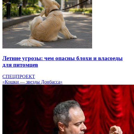
Летние угрозы: чем опасны блохи и власоеды
для питомцев
СПЕЦПРОЕКТ
«Кошки — звезды Донбасса»