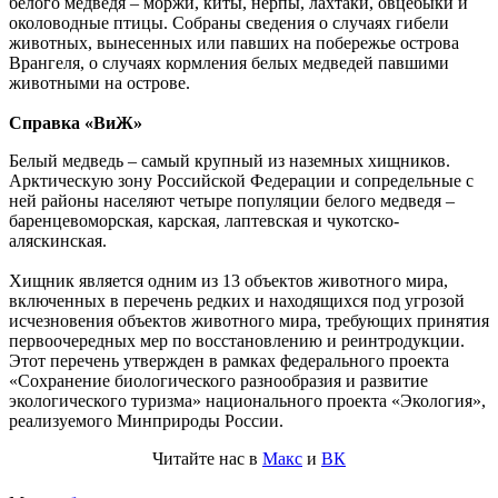
белого медведя – моржи, киты, нерпы, лахтаки, овцебыки и
околоводные птицы. Собраны сведения о случаях гибели
животных, вынесенных или павших на побережье острова
Врангеля, о случаях кормления белых медведей павшими
животными на острове.
Справка «ВиЖ»
Белый медведь – самый крупный из наземных хищников.
Арктическую зону Российской Федерации и сопредельные с
ней районы населяют четыре популяции белого медведя –
баренцевоморская, карская, лаптевская и чукотско-
аляскинская.
Хищник является одним из 13 объектов животного мира,
включенных в перечень редких и находящихся под угрозой
исчезновения объектов животного мира, требующих принятия
первоочередных мер по восстановлению и реинтродукции.
Этот перечень утвержден в рамках федерального проекта
«Сохранение биологического разнообразия и развитие
экологического туризма» национального проекта «Экология»,
реализуемого Минприроды России.
Читайте нас в
Макс
и
ВК