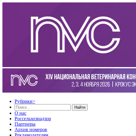
Рубрики
>
Найти
О нас
Россельхознадзор
Партнеры
Архив номеров
Рекламодателям