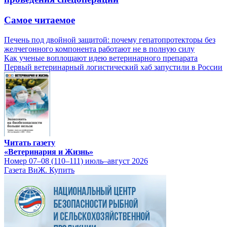
Самое читаемое
Печень под двойной защитой: почему гепатопротекторы без
желчегонного компонента работают не в полную силу
Как ученые воплощают идею ветеринарного препарата
Первый ветеринарный логистический хаб запустили в России
Читать газету
«Ветеринария и Жизнь»
Номер 07–08 (110–111) июль–август 2026
Газета ВиЖ. Купить