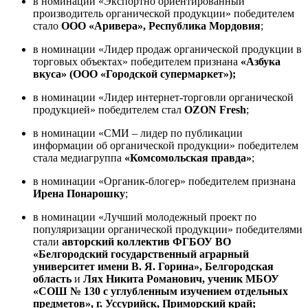
в номинации «Экспортно ориентированный
производитель органической продукции» победителем
стало
ООО «Аривера»,
Республика Мордовия
;
в номинации «Лидер продаж органической продукции в
торговых объектах» победителем признана
«Азбука
вкуса» (ООО «Городской супермаркет»);
в номинации «Лидер интернет-торговли органической
продукцией» победителем стал
OZON Fresh
;
в номинации «СМИ – лидер по публикации
информации об органической продукции» победителем
стала медиагруппа
«Комсомольская правда»
;
в номинации «Органик-блогер» победителем признана
Ирена Понарошку
;
в номинации «Лучший молодежный проект по
популяризации органической продукции» победителями
стали
авторский коллектив ФГБОУ ВО
«Белгородский государственный аграрный
университет имени В. Я. Горина», Белгородская
область
и
Лях Никита Романович, ученик МБОУ
«СОШ № 130 с углубленным изучением отдельных
предметов», г. Уссурийск, Приморский край;