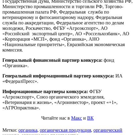
Государственная Дума, Министерство сельского хозяйства РФ,
Министерство промышленности и торговли РФ, Торгово-
промышленная палата РФ, Федеральная служба по
ветеринарному и фитосанитарному надзору, Федеральная
служба по аккредитации, Федеральное агентство по делам
молодежи, Роскачество, ФГБУ «Агроэкспорт», АО
«Российский экспортный центр», АО «Россельхозбанк», АО
«Корпорация «МСП», фонд «Органика», АНО
«Национальные приоритеты», Евразийская экономическая
комиссия.
Генеральный финансовый партнер конкурса:
фонд
«Органика».
Генеральный информационный партнер конкурса:
ИА
«ФедералПресс».
Информационные партнеры конкурса:
ФГБУ
«Агроэкспорт», Союз органического земледелия,
«Ветеринария и жизнь», «Агроинвестор», проект «+1»,
«АГРОпрактика».
Читайте нас в
Макс
и
ВК
Метки:
органика
,
органическая продукция
,
органический