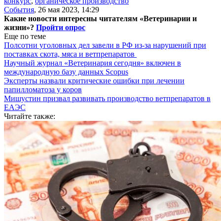
конкурс
,
органическое производство
События
,
26 мая 2023, 14:29
Какие новости интересны читателям «Ветеринарии и
жизни»?
Пройти опрос
Еще по теме
Полсотни уголовных дел завели в РФ из-за нарушений при
поставках скота, мяса и ветпрепаратов
Научный журнал «Ветеринария сегодня» включен в
международную базу данных Scopus
Эксперты назвали критические ошибки при лечении
папилломатоза у коров
Мишустин призвал развивать производство ветпрепаратов в
ЕАЭС
Читайте также: