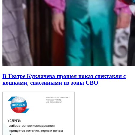
В Театре Куклачева прошел показ спектакля с
кошками, спасенными из зоны СВО