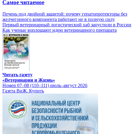
Самое читаемое
Печень под двойной защитой: почему гепатопротекторы без
желчегонного компонента работают не в полную силу
Первый ветеринарный логистический хаб запустили в России
Как ученые воплощают идею ветеринарного препарата
Читать газету
«Ветеринария и Жизнь»
Номер 07–08 (110–111) июль–август 2026
Газета ВиЖ. Купить