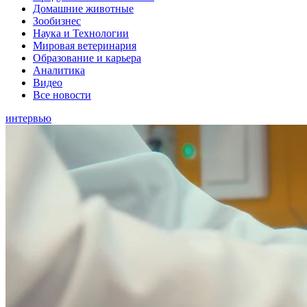
Домашние животные
Зообизнес
Наука и Технологии
Мировая ветеринария
Образование и карьера
Аналитика
Видео
Все новости
интервью