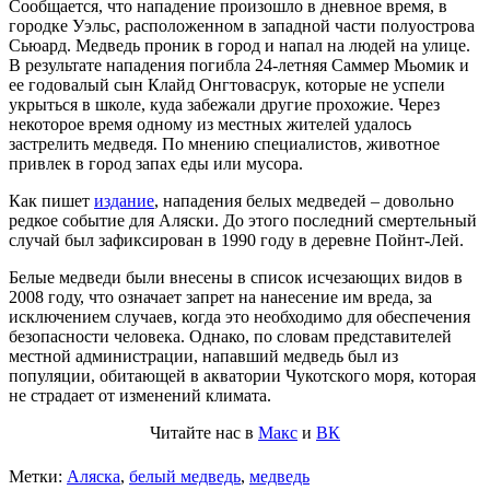
Сообщается, что нападение произошло в дневное время, в
городке Уэльс, расположенном в западной части полуострова
Сьюард. Медведь проник в город и напал на людей на улице.
В результате нападения погибла 24-летняя Саммер Мьомик и
ее годовалый сын Клайд Онгтовасрук, которые не успели
укрыться в школе, куда забежали другие прохожие. Через
некоторое время одному из местных жителей удалось
застрелить медведя. По мнению специалистов, животное
привлек в город запах еды или мусора.
Как пишет
издание
, нападения белых медведей – довольно
редкое событие для Аляски. До этого последний смертельный
случай был зафиксирован в 1990 году в деревне Пойнт-Лей.
Белые медведи были внесены в список исчезающих видов в
2008 году, что означает запрет на нанесение им вреда, за
исключением случаев, когда это необходимо для обеспечения
безопасности человека. Однако, по словам представителей
местной администрации, напавший медведь был из
популяции, обитающей в акватории Чукотского моря, которая
не страдает от изменений климата.
Читайте нас в
Макс
и
ВК
Метки:
Аляска
,
белый медведь
,
медведь