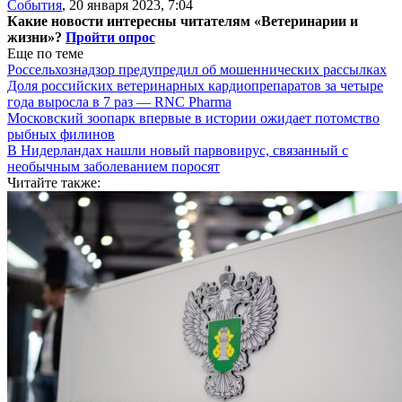
События
,
20 января 2023, 7:04
Какие новости интересны читателям «Ветеринарии и
жизни»?
Пройти опрос
Еще по теме
Россельхознадзор предупредил об мошеннических рассылках
Доля российских ветеринарных кардиопрепаратов за четыре
года выросла в 7 раз — RNC Pharma
Московский зоопарк впервые в истории ожидает потомство
рыбных филинов
В Нидерландах нашли новый парвовирус, связанный с
необычным заболеванием поросят
Читайте также: