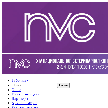
Рубрики
>
Найти
О нас
Россельхознадзор
Партнеры
Архив номеров
Рекламодателям