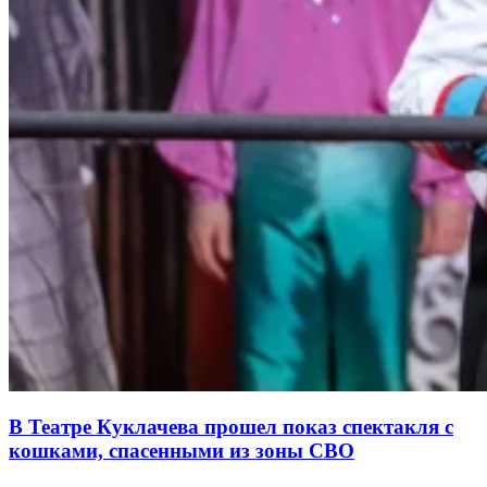
В Театре Куклачева прошел показ спектакля с
кошками, спасенными из зоны СВО