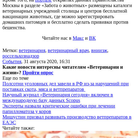
Москвы в разделе «Забота о животных» размещены каталоги
ветеринарных учреждений столицы и центров бесплатной
вакцинации животных, где можно зарегистрировать
домашних питомцев и бесплатно сделать прививки против
бешенства.
Читайте нас в
Макс
и
ВК
Метки:
ветеринария
,
ветеринарный врач
,
вниизж
,
россельхознадзор
События
,
31 августа 2020, 16:31
Какие новости интересны читателям «Ветеринарии и
жизни»?
Пройти опрос
Еще по теме
Полсотни уголовных дел завели в РФ из-за нарушений при
поставках скота, мяса и ветпрепаратов
Научный журнал «Ветеринария сегодня» включен в
международную базу данных Scopus
Эксперты назвали критические ошибки при лечении
папилломатоза у коров
Мишустин призвал развивать производство ветпрепаратов в
ЕАЭС
Читайте также: