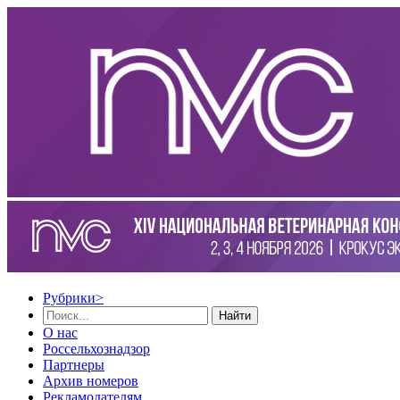
Рубрики
>
Найти
О нас
Россельхознадзор
Партнеры
Архив номеров
Рекламодателям