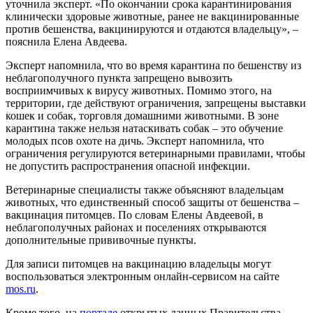
уточнила эксперт. «По окончании срока карантинирования
клинически здоровые животные, ранее не вакцинированные
против бешенства, вакцинируются и отдаются владельцу», –
пояснила Елена Авдеева.
Эксперт напомнила, что во время карантина по бешенству из
неблагополучного пункта запрещено вывозить
восприимчивых к вирусу животных. Помимо этого, на
территории, где действуют ограничения, запрещены выставки
кошек и собак, торговля домашними животными. В зоне
карантина также нельзя натаскивать собак – это обучение
молодых псов охоте на дичь. Эксперт напомнила, что
ограничения регулируются ветеринарными правилами, чтобы
не допустить распространения опасной инфекции.
Ветеринарные специалисты также объясняют владельцам
животных, что единственный способ защиты от бешенства –
вакцинация питомцев. По словам Елены Авдеевой, в
неблагополучных районах и поселениях открываются
дополнительные прививочные пункты.
Для записи питомцев на вакцинацию владельцы могут
воспользоваться электронным онлайн-сервисом на сайте
mоs.ru
.
Кроме того, на
портале
открытых данных Правительства