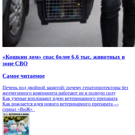
«Кошкин дом» спас более 6,6 тыс. животных в
зоне СВО
Самое читаемое
Печень под двойной защитой: почему гепатопротекторы без
желчегонного компонента работают не в полную силу
Как ученые воплощают идею ветеринарного препарата
Как рождается идея нового ветеринарного препарата —
сериал «ВиЖ»