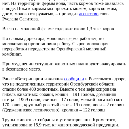
нет. На территории фермы вода, часть кормов тоже оказалась
в воде. Пока к кормам мы проехать можем, коров кормим,
доим, молоко отгружаем», – приводит
агентство
слова
Руслана Сагитова.
Всего на молочной ферме содержат около 1,3 тыс. коров.
По словам директора, молочная ферма работает, но
молокозавод приостановил работу. Сырое молоко для
переработки передается на Оренбургский молочный
комбинат.
При ухудшении ситуации животных планируют эвакуировать
в безопасное место.
Ранее «Ветеринарии и жизни»
сообщили
в Россельхознадзоре,
что из подтопленных территорий Оренбургской области
спасли более 400 животных. Вместе с тем зафиксирована
гибель животных: собаки, кошки – 191 голова, домашняя
птица – 1969 голов, свиньи – 17 голов, мелкий рогатый скот –
170 голов, крупный рогатый скот – 19 голов, лоси – 2 головы
(Державинское лесничество), кролики – 122 головы.
Трупы животных собраны и утилизированы. Кроме того,
утилизировано 15,9 тыс. кг животноводческой продукции.