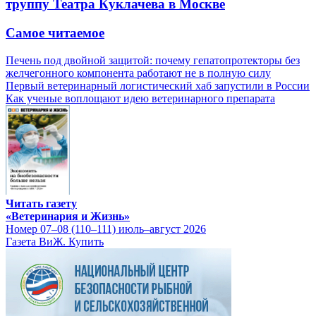
труппу Театра Куклачева в Москве
Самое читаемое
Печень под двойной защитой: почему гепатопротекторы без
желчегонного компонента работают не в полную силу
Первый ветеринарный логистический хаб запустили в России
Как ученые воплощают идею ветеринарного препарата
Читать газету
«Ветеринария и Жизнь»
Номер 07–08 (110–111) июль–август 2026
Газета ВиЖ. Купить