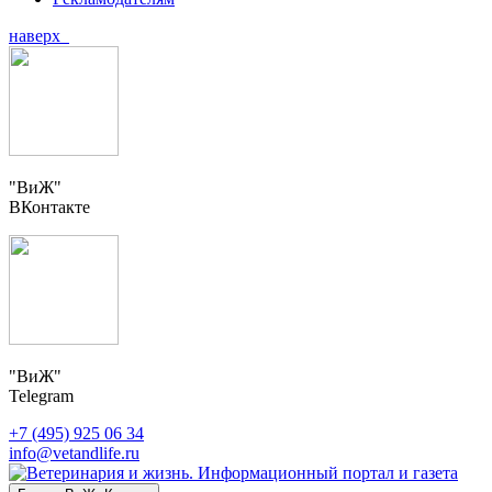
наверх
"ВиЖ"
ВКонтакте
"ВиЖ"
Telegram
+7 (495) 925 06 34
info@vetandlife.ru