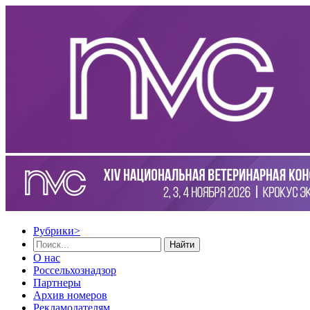
Рубрики
>
Найти
О нас
Россельхознадзор
Партнеры
Архив номеров
Рекламодателям