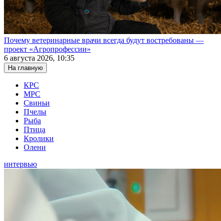
Почему ветеринарные врачи всегда будут востребованы —
проект «Агропрофессии»
6 августа 2026, 10:35
На главную
КРС
МРС
Свиньи
Пчелы
Рыба
Птица
Кролики
Олени
интервью