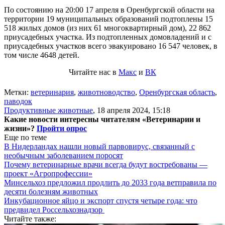
По состоянию на 20:00 17 апреля в Оренбургской области на
территории 19 муниципальных образований подтоплены 15
518 жилых домов (из них 61 многоквартирный дом), 22 862
приусадебных участка. Из подтопленных домовладений и с
приусадебных участков всего эвакуировано 16 547 человек, в
том числе 4648 детей.
Читайте нас в
Макс
и
ВК
Метки:
ветеринария
,
животноводство
,
Оренбургская область
,
паводок
Продуктивные животные
,
18 апреля 2024, 15:18
Какие новости интересны читателям «Ветеринарии и
жизни»?
Пройти опрос
Еще по теме
В Нидерландах нашли новый парвовирус, связанный с
необычным заболеванием поросят
Почему ветеринарные врачи всегда будут востребованы —
проект «Агропрофессии»
Минсельхоз предложил продлить до 2033 года ветправила по
десяти болезням животных
Инкубационное яйцо и экспорт спустя четыре года: что
предвидел Россельхознадзор
Читайте также: