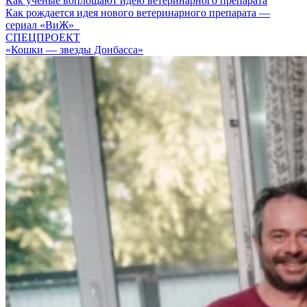
Как ученые воплощают идею ветеринарного препарата
Как рождается идея нового ветеринарного препарата —
сериал «ВиЖ»
СПЕЦПРОЕКТ
«Кошки — звезды Донбасса»