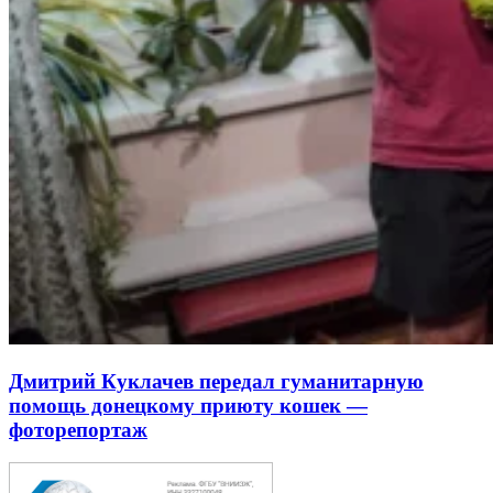
Дмитрий Куклачев передал гуманитарную
помощь донецкому приюту кошек —
фоторепортаж