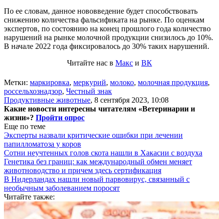
По ее словам, данное нововведение будет способствовать
снижению количества фальсификата на рынке. По оценкам
экспертов, по состоянию на конец прошлого года количество
нарушений на рынке молочной продукции снизилось до 10%.
В начале 2022 года фиксировалось до 30% таких нарушений.
Читайте нас в
Макс
и
ВК
Метки:
маркировка
,
меркурий
,
молоко
,
молочная продукция
,
россельхознадзор
,
Честный знак
Продуктивные животные
,
8 сентября 2023, 10:08
Какие новости интересны читателям «Ветеринарии и
жизни»?
Пройти опрос
Еще по теме
Эксперты назвали критические ошибки при лечении
папилломатоза у коров
Сотни неучтенных голов скота нашли в Хакасии с воздуха
Генетика без границ: как международный обмен меняет
животноводство и причем здесь сертификация
В Нидерландах нашли новый парвовирус, связанный с
необычным заболеванием поросят
Читайте также: