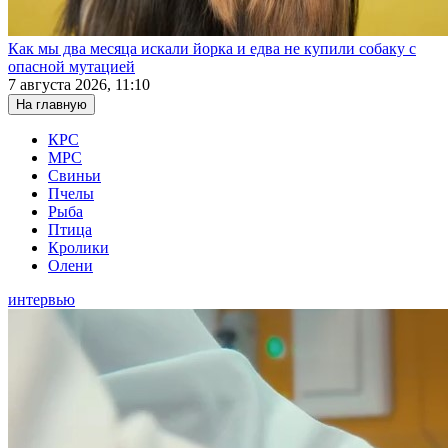
Как мы два месяца искали йорка и едва не купили собаку с
опасной мутацией
7 августа 2026, 11:10
На главную
КРС
МРС
Свиньи
Пчелы
Рыба
Птица
Кролики
Олени
интервью