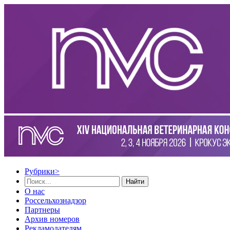
Рубрики
>
Найти
О нас
Россельхознадзор
Партнеры
Архив номеров
Рекламодателям