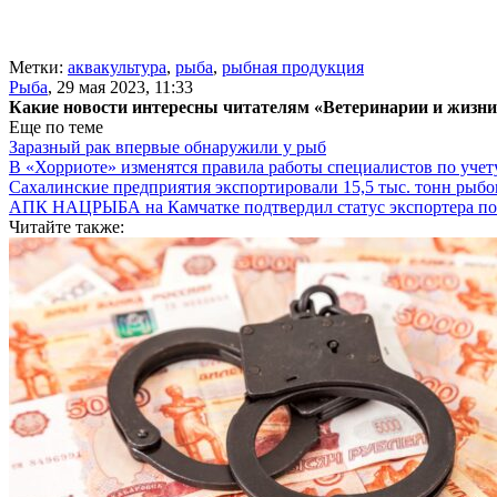
Метки:
аквакультура
,
рыба
,
рыбная продукция
Рыба
,
29 мая 2023, 11:33
Какие новости интересны читателям «Ветеринарии и жизн
Еще по теме
Заразный рак впервые обнаружили у рыб
В «Хорриоте» изменятся правила работы специалистов по уче
Сахалинские предприятия экспортировали 15,5 тыс. тонн рыб
АПК НАЦРЫБА на Камчатке подтвердил статус экспортера п
Читайте также: