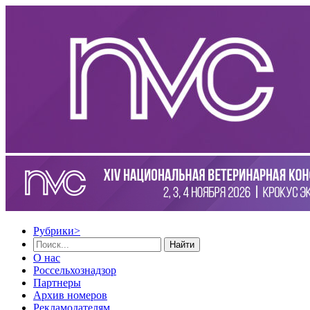
Рубрики
>
Найти
О нас
Россельхознадзор
Партнеры
Архив номеров
Рекламодателям