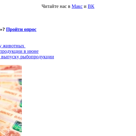
Читайте нас в
Макс
и
ВК
и»?
Пройти опрос
ту животных
опродукции в июне
о выпуску рыбопродукции