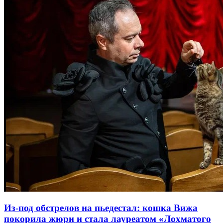
Из-под обстрелов на пьедестал: кошка Вижа
покорила жюри и стала лауреатом «Лохматого