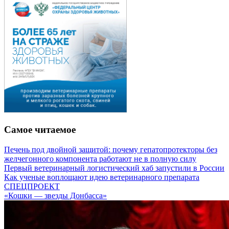
Самое читаемое
Печень под двойной защитой: почему гепатопротекторы без
желчегонного компонента работают не в полную силу
Первый ветеринарный логистический хаб запустили в России
Как ученые воплощают идею ветеринарного препарата
СПЕЦПРОЕКТ
«Кошки — звезды Донбасса»