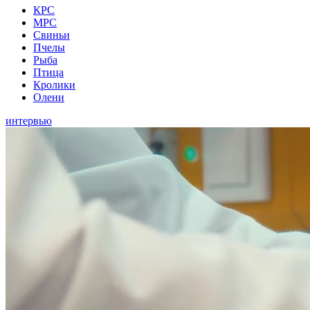
КРС
МРС
Свиньи
Пчелы
Рыба
Птица
Кролики
Олени
интервью