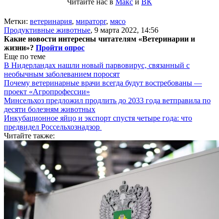
Читайте нас в
Макс
и
ВК
Метки:
ветеринария
,
мираторг
,
мясо
Продуктивные животные
,
9 марта 2022, 14:56
Какие новости интересны читателям «Ветеринарии и
жизни»?
Пройти опрос
Еще по теме
В Нидерландах нашли новый парвовирус, связанный с
необычным заболеванием поросят
Почему ветеринарные врачи всегда будут востребованы —
проект «Агропрофессии»
Минсельхоз предложил продлить до 2033 года ветправила по
десяти болезням животных
Инкубационное яйцо и экспорт спустя четыре года: что
предвидел Россельхознадзор
Читайте также: