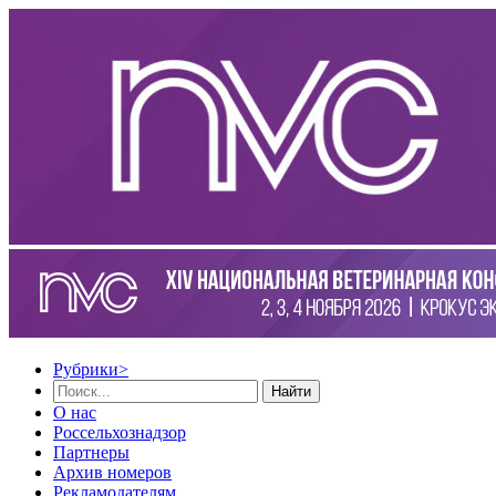
Рубрики
>
Найти
О нас
Россельхознадзор
Партнеры
Архив номеров
Рекламодателям