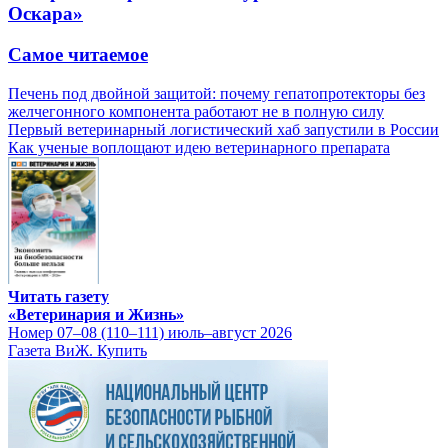
Оскара»
Самое читаемое
Печень под двойной защитой: почему гепатопротекторы без
желчегонного компонента работают не в полную силу
Первый ветеринарный логистический хаб запустили в России
Как ученые воплощают идею ветеринарного препарата
Читать газету
«Ветеринария и Жизнь»
Номер 07–08 (110–111) июль–август 2026
Газета ВиЖ. Купить