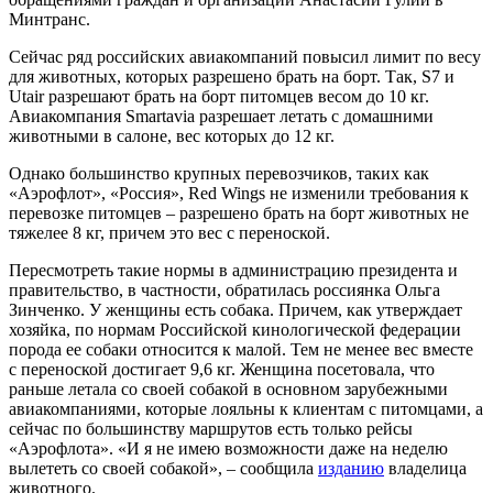
Минтранс.
Сейчас ряд российских авиакомпаний повысил лимит по весу
для животных, которых разрешено брать на борт. Так, S7 и
Utair разрешают брать на борт питомцев весом до 10 кг.
Авиакомпания Smartavia разрешает летать с домашними
животными в салоне, вес которых до 12 кг.
Однако большинство крупных перевозчиков, таких как
«Аэрофлот», «Россия», Red Wings не изменили требования к
перевозке питомцев – разрешено брать на борт животных не
тяжелее 8 кг, причем это вес с переноской.
Пересмотреть такие нормы в администрацию президента и
правительство, в частности, обратилась россиянка Ольга
Зинченко. У женщины есть собака. Причем, как утверждает
хозяйка, по нормам Российской кинологической федерации
порода ее собаки относится к малой. Тем не менее вес вместе
с переноской достигает 9,6 кг. Женщина посетовала, что
раньше летала со своей собакой в основном зарубежными
авиакомпаниями, которые лояльны к клиентам с питомцами, а
сейчас по большинству маршрутов есть только рейсы
«Аэрофлота». «И я не имею возможности даже на неделю
вылететь со своей собакой», – сообщила
изданию
владелица
животного.