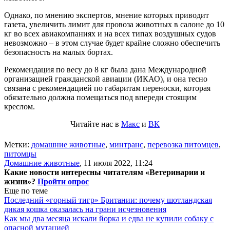
Однако, по мнению экспертов, мнение которых приводит
газета, увеличить лимит для провоза животных в салоне до 10
кг во всех авиакомпаниях и на всех типах воздушных судов
невозможно – в этом случае будет крайне сложно обеспечить
безопасность на малых бортах.
Рекомендация по весу до 8 кг была дана Международной
организацией гражданской авиации (ИКАО), и она тесно
связана с рекомендацией по габаритам переноски, которая
обязательно должна помещаться под впереди стоящим
креслом.
Читайте нас в
Макс
и
ВК
Метки:
домашние животные
,
минтранс
,
перевозка питомцев
,
питомцы
Домашние животные
,
11 июля 2022, 11:24
Какие новости интересны читателям «Ветеринарии и
жизни»?
Пройти опрос
Еще по теме
Последний «горный тигр» Британии: почему шотландская
дикая кошка оказалась на грани исчезновения
Как мы два месяца искали йорка и едва не купили собаку с
опасной мутацией