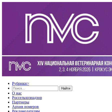
Рубрики
>
Найти
О нас
Россельхознадзор
Партнеры
Архив номеров
Рекламодателям