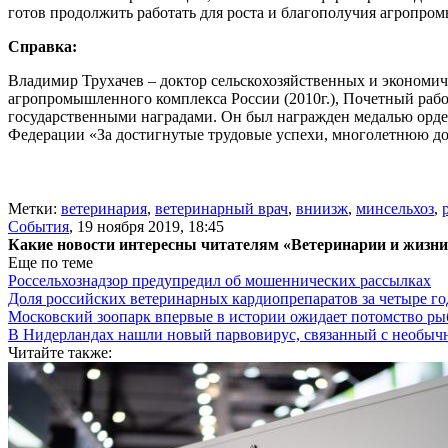
готов продолжить работать для роста и благополучия агропр
Справка:
Владимир Трухачев – доктор сельскохозяйственных и экономич
агропромышленного комплекса России (2010г.), Почетный рабо
государственными наградами. Он был награжден медалью ордена
Федерации «За достигнутые трудовые успехи, многолетнюю доб
Метки:
ветеринария
,
ветеринарный врач
,
вниизж
,
минсельхоз
,
События
,
19 ноября 2019, 18:45
Какие новости интересны читателям «Ветеринарии и жизн
Еще по теме
Россельхознадзор предупредил об мошеннических рассылках
Доля российских ветеринарных кардиопрепаратов за четыре го
Московский зоопарк впервые в истории ожидает потомство р
В Нидерландах нашли новый парвовирус, связанный с необыч
Читайте также: