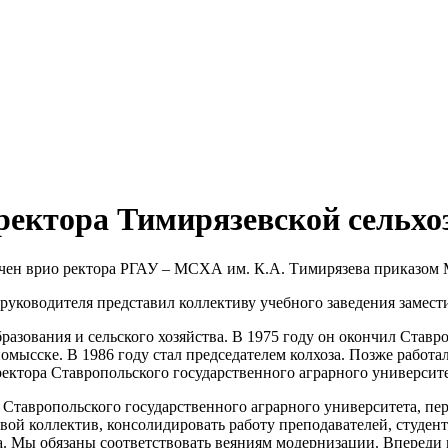
ректора Тимирязевской сельхо
чен врио ректора РГАУ – МСХА им. К.А. Тимирязева приказом 
ководителя представил коллективу учебного заведения замести
азования и сельского хозяйства. В 1975 году он окончил Ставр
мысске. В 1986 году стал председателем колхоза. Позже работа
ректора Ставропольского государственного аграрного университе
а Ставропольского государственного аграрного университета, пе
овой коллектив, консолидировать работу преподавателей, студен
. Мы обязаны соответствовать веяниям модернизации. Впереди мн