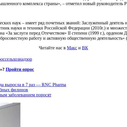
омышленного комплекса страны», – отметил новый руководитель
еских наук – имеет ряд почетных званий: Заслуженный деятель 
тник науки и техники Российской Федерации (2010г.) и множест
 «За заслуги перед Отечеством» II степени (1999 г.), орденом 
росовестную работу и активную общественную деятельность» (2
Читайте нас в
Макс
и
ВК
россельхознадзор
и»?
Пройти опрос
да выросла в 7 раз — RNC Pharma
ыбных филинов
ным заболеванием поросят