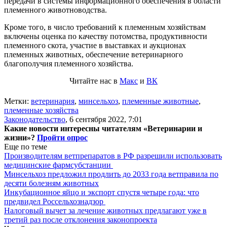
передачи в системы информационного обеспечения в области
племенного животноводства.
Кроме того, в число требований к племенным хозяйствам
включены оценка по качеству потомства, продуктивности
племенного скота, участие в выставках и аукционах
племенных животных, обеспечение ветеринарного
благополучия племенного хозяйства.
Читайте нас в
Макс
и
ВК
Метки:
ветеринария
,
минсельхоз
,
племенные животные
,
племенные хозяйства
Законодательство
,
6 сентября 2022, 7:01
Какие новости интересны читателям «Ветеринарии и
жизни»?
Пройти опрос
Еще по теме
Производителям ветпрепаратов в РФ разрешили использовать
медицинские фармсубстанции
Минсельхоз предложил продлить до 2033 года ветправила по
десяти болезням животных
Инкубационное яйцо и экспорт спустя четыре года: что
предвидел Россельхознадзор
Налоговый вычет за лечение животных предлагают уже в
третий раз после отклонения законопроекта