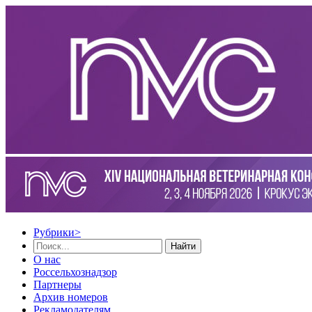
Рубрики
>
Найти
О нас
Россельхознадзор
Партнеры
Архив номеров
Рекламодателям