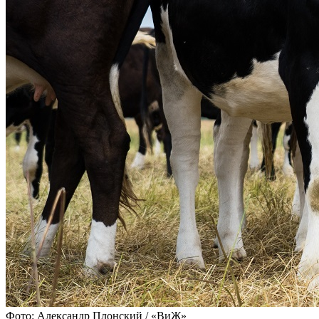
Фото: Александр Плонский / «ВиЖ»