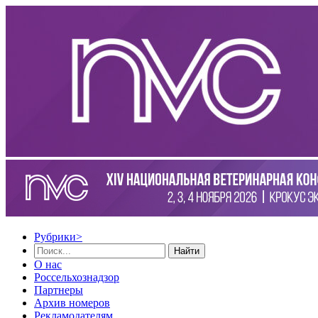
Рубрики
>
Найти
О нас
Россельхознадзор
Партнеры
Архив номеров
Рекламодателям