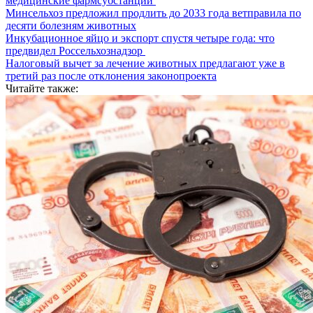
медицинские фармсубстанции
Минсельхоз предложил продлить до 2033 года ветправила по
десяти болезням животных
Инкубационное яйцо и экспорт спустя четыре года: что
предвидел Россельхознадзор
Налоговый вычет за лечение животных предлагают уже в
третий раз после отклонения законопроекта
Читайте также: