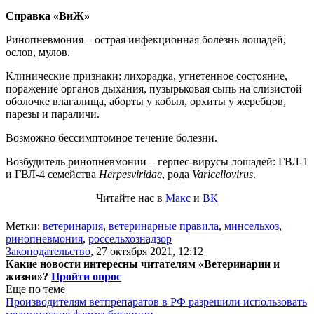
Справка «ВиЖ»
Ринопневмония – острая инфекционная болезнь лошадей,
ослов, мулов.
Клинические признаки: лихорадка, угнетенное состояние,
поражение органов дыхания, пузырьковая сыпь на слизистой
оболочке влагалища, аборты у кобыл, орхиты у жеребцов,
парезы и параличи.
Возможно бессимптомное течение болезни.
Возбудитель ринопневмонии – герпес-вирусы лошадей: ГВЛ-1
и ГВЛ-4 семейства
Herpesviridae
, рода
Varicellovirus
.
Читайте нас в
Макс
и
ВК
Метки:
ветеринария
,
ветеринарные правила
,
минсельхоз
,
ринопневмония
,
россельхознадзор
Законодательство
,
27 октября 2021, 12:12
Какие новости интересны читателям «Ветеринарии и
жизни»?
Пройти опрос
Еще по теме
Производителям ветпрепаратов в РФ разрешили использовать