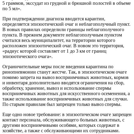
5 граммов, экссудат из грудной и брюшной полостей в объеме
по 5 мл».
При подтверждении диагноза вводится карантин,
определяется эпизоотический очаг и неблагополучный пункт.
В новых правилах определили границы неблагополучного
пункта. В прежнем документе неблагополучным пунктом
считался весь муниципалитет, на территории которого
расположен эпизоотический очаг. В новом это территория,
«радиус которой составляет от 1 до 3 км от границ
эпизоотического очага».
Ограничительные меры после введения карантина по
ринопневмонии станут жестче. Так, в эпизоотическом очаге
помимо запрета на вывоз восприимчивых животных, кормов
и инвентаря дополнительно вводятся ограничения на сбор,
обработку, хранение, вывоз и использование спермы
восприимчивых животных для искусственного осеменения, а
также использование восприимчивых животных для случки.
По старым правилам был запрещен только вывоз спермы.
Еще одно новое требование: в эпизоотическом очаге запрещен
контакт персонала, обслуживающего больных животных, с
другими восприимчивыми особями, которых содержат в
хозяйстве, а также с обслуживающими их сотрудниками.