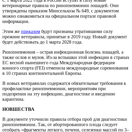
С 1 марта 2022 года в России вступят в силу новые
ветеринарные правила по ринопневмонии лошадей. Они
утверждены приказом Минсельхоза № 649, с документом
можно ознакомиться на официальном портале правовой
информации.
Этим же
приказом
будут признаны утратившими силу
прежние ветправила, принятые в 2019 году. Новый документ
будет действовать до 1 марта 2028 года.
Ринопневмония – острая инфекционная болезнь лошадей, а
также ослов и мулов. Из-за вспышки этой инфекции в странах
ЕС весной нынешнего года Международная федерация
конного спорта (FEI) отменила международные соревнования
в 10 странах континентальной Европы.
В новых ветправилах содержатся обязательные требования к
профилактике ринопневмонии, мероприятиям при
подозрении на эту инфекцию, диагностике и введению
карантина.
НОВШЕСТВА
В документе уточнили правила отбора проб для диагностики
ринопневмонии. Так, от абортированного плода следует
отобрать «фрагменты легкого, печени, селезенки массой по 3–