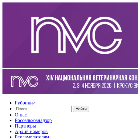
Рубрики
>
Найти
О нас
Россельхознадзор
Партнеры
Архив номеров
Рекламодателям