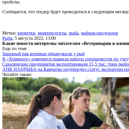
пробелы.
Сообщается, что тендер будет проводиться в следующем месяце
Метки:
креветки
,
морепродукты
,
рыба
,
рыбная продукция
Рыба
,
5 августа 2022, 13:00
Какие новости интересны читателям «Ветеринарии и жизн
Еще по теме
Заразный рак впервые обнаружили у рыб
В «Хорриоте» изменятся правила работы специалистов по уче
Сахалинские предприятия экспортировали 15,5 тыс. тонн рыб
АПК НАЦРЫБА на Камчатке подтвердил статус экспортера п
Читайте также: