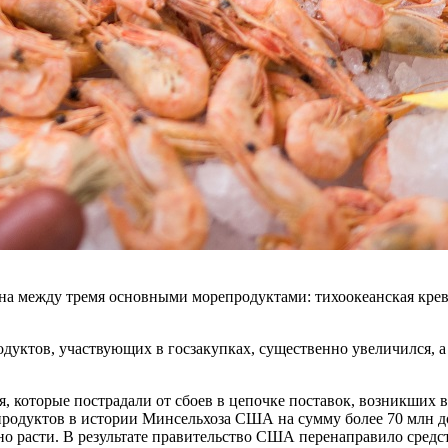
лена между тремя основными морепродуктами: тихоокеанская крев
одуктов, участвующих в госзакупках, существенно увеличился, 
 которые пострадали от сбоев в цепочке поставок, возникших в
одуктов в истории Минсельхоза США на сумму более 70 млн до
но расти. В результате правительство США перенаправило средс