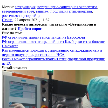
Метки:
ветеринария
,
ветеринарно-санитарная экспертиза
,
ветеринарный врач
,
вниизж
,
продукция птицеводства
,
россельхознадзор
,
яйца
Птица
,
27 апреля 2021, 11:57
Какие новости интересны читателям «Ветеринарии и
жизни»?
Пройти опрос
Еще по теме
РФ ограничила транзит мяса птицы из Евросоюза
РФ ограничила ввоз птицы и яйца из Камбоджи из-за болезни
Ньюкасла
Как изменились подходы к страхованию сельхозживотных в
первом полугодии, рассказали в НСА
Россия может ограничить транзит птицеводческой продукции
из ЕС
Читайте также: