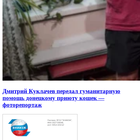
Дмитрий Куклачев передал гуманитарную
помощь донецкому приюту кошек —
фоторепортаж