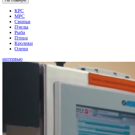
На главную
КРС
МРС
Свиньи
Пчелы
Рыба
Птица
Кролики
Олени
интервью