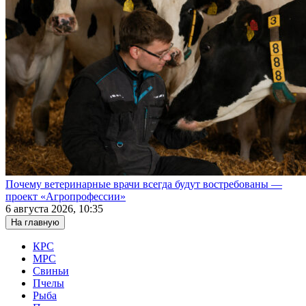
Почему ветеринарные врачи всегда будут востребованы —
проект «Агропрофессии»
6 августа 2026, 10:35
На главную
КРС
МРС
Свиньи
Пчелы
Рыба