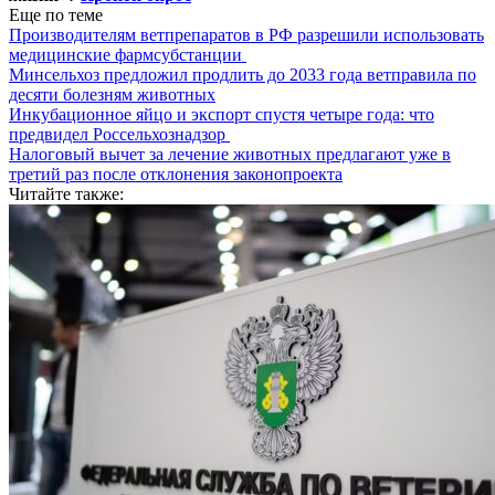
Еще по теме
Производителям ветпрепаратов в РФ разрешили использовать
медицинские фармсубстанции
Минсельхоз предложил продлить до 2033 года ветправила по
десяти болезням животных
Инкубационное яйцо и экспорт спустя четыре года: что
предвидел Россельхознадзор
Налоговый вычет за лечение животных предлагают уже в
третий раз после отклонения законопроекта
Читайте также: