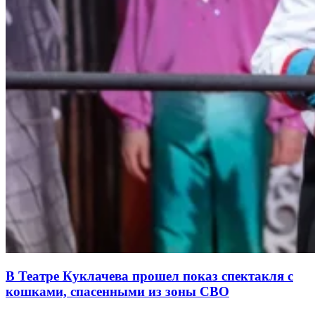
В Театре Куклачева прошел показ спектакля с
кошками, спасенными из зоны СВО