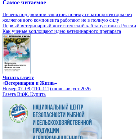
Самое читаемое
Печень под двойной защитой: почему гепатопротекторы без
желчегонного компонента работают не в полную силу
Первый ветеринарный логистический хаб запустили в России
Как ученые воплощают идею ветеринарного препарата
Читать газету
«Ветеринария и Жизнь»
Номер 07–08 (110–111) июль–август 2026
Газета ВиЖ. Купить