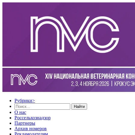
Рубрики
>
Найти
О нас
Россельхознадзор
Партнеры
Архив номеров
Рекламодателям