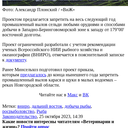
Фото: Александр Плонский / «ВиЖ»
Проектом предлагается запретить на весь следующий год
промышленный вылов сельди любыми орудиями и способами
добычи в Западно-Беринговоморской зоне к западу от 179°00′
восточной долготы.
Проект ограничений разработали с учетом рекомендации
ученых Всероссийского НИИ рыбного хозяйства и
океанографии (ВНИРО), отмечается в пояснительной записке
к
документу
.
Ранее Минсельхоз подготовил проект приказа,
которым
предлагалось
до конца нынешнего года запретить
промышленный вылов карася и щуки в малых водоемах –
реках Новгородской области.
Читайте нас в
Макс
и
ВК
Метки:
вниро
,
дальний восток
,
добыча рыбы
,
росрыболовство
,
Рыба
Законодательство
,
25 октября 2023, 14:39
Какие новости интересны читателям «Ветеринарии и
жизни»?
Пройти опрос