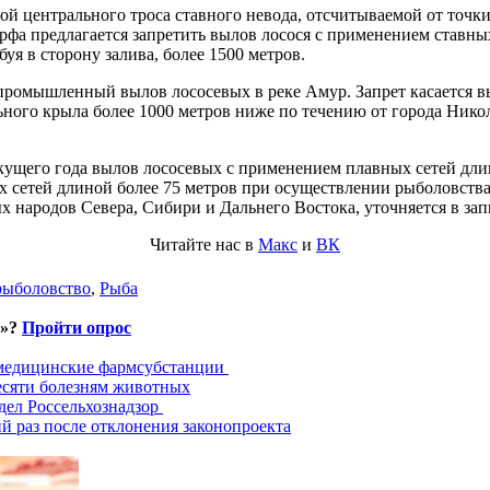
й центрального троса ставного невода, отсчитываемой от точки 
рфа предлагается запретить вылов лосося с применением ставных
уя в сторону залива, более 1500 метров.
а промышленный вылов лососевых в реке Амур. Запрет касается 
ного крыла более 1000 метров ниже по течению от города Никол
текущего года вылов лососевых с применением плавных сетей дл
 сетей длиной более 75 метров при осуществлении рыболовства
народов Севера, Сибири и Дальнего Востока, уточняется в зап
Читайте нас в
Макс
и
ВК
рыболовство
,
Рыба
и»?
Пройти опрос
 медицинские фармсубстанции
есяти болезням животных
дел Россельхознадзор
й раз после отклонения законопроекта