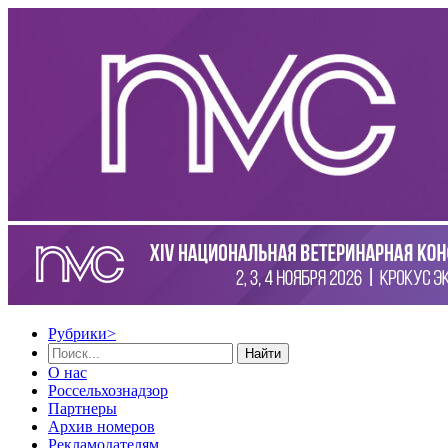
Рубрики
>
Найти
О нас
Россельхознадзор
Партнеры
Архив номеров
Рекламодателям