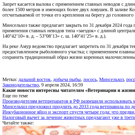
Запрет касается вылова с применением ставных неводов с длино
более 1500 метров и имеющих более двух ловушек. В заливе Ко
отсчитываемой от точки его крепления на берегу до головного б
Минсельхоз также предлагает закрыть по 31 декабря 2024 год
применения ставных неводов типа «заездок» с длиной централь
140°42’10» в. д. – 53°08’13» с. ш. 140°41’25» в. д.).
На реке Амур ведомство предлагает запретить по 31 декабря 
предоставлением рыболовного участка; с применением плавных
сохранить традиционный образ жизни коренных малочисленных 
Метки:
дальний восток
,
добыча рыбы
,
лосось
,
Минсельхоз
,
рос
Законодательство
,
9 апреля 2024, 16:59
Какие новости интересны читателям «Ветеринарии и жизн
Еще по теме
Производителям ветпрепаратов в РФ разрешили использовать
Минсельхоз предложил продлить до 2033 года ветправила по д
Инкубационное яйцо и экспорт спустя четыре года: что предви
Налоговый вычет за лечение животных предлагают уже в трети
Читайте также: