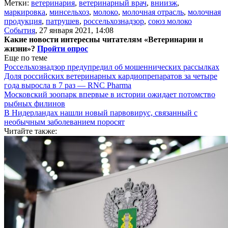
Метки:
ветеринария
,
ветеринарный врач
,
вниизж
,
маркировка
,
минсельхоз
,
молоко
,
молочная отрасль
,
молочная
продукция
,
патрушев
,
россельхознадзор
,
союз молоко
События
,
27 января 2021, 14:08
Какие новости интересны читателям «Ветеринарии и
жизни»?
Пройти опрос
Еще по теме
Россельхознадзор предупредил об мошеннических рассылках
Доля российских ветеринарных кардиопрепаратов за четыре
года выросла в 7 раз — RNC Pharma
Московский зоопарк впервые в истории ожидает потомство
рыбных филинов
В Нидерландах нашли новый парвовирус, связанный с
необычным заболеванием поросят
Читайте также: