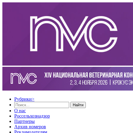
Рубрики
>
Найти
О нас
Россельхознадзор
Партнеры
Архив номеров
Рекламодателям