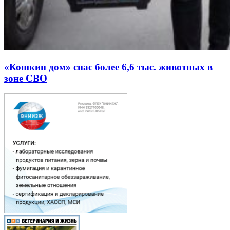
«Кошкин дом» спас более 6,6 тыс. животных в
зоне СВО