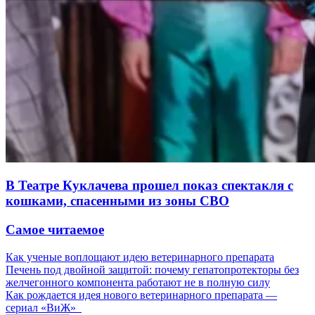
В Театре Куклачева прошел показ спектакля с
кошками, спасенными из зоны СВО
Самое читаемое
Как ученые воплощают идею ветеринарного препарата
Печень под двойной защитой: почему гепатопротекторы без
желчегонного компонента работают не в полную силу
Как рождается идея нового ветеринарного препарата —
сериал «ВиЖ»