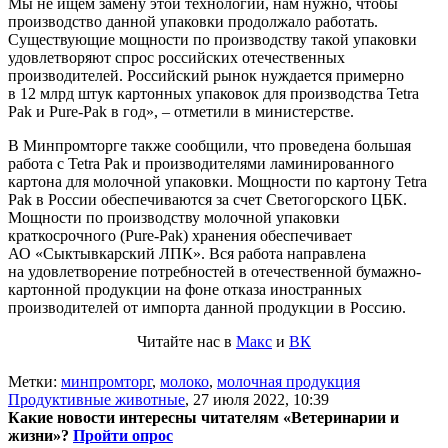
Мы не ищем замену этой технологии, нам нужно, чтобы
производство данной упаковки продолжало работать.
Существующие мощности по производству такой упаковки
удовлетворяют спрос российских отечественных
производителей. Российский рынок нуждается примерно
в 12 млрд штук картонных упаковок для производства Tetra
Pak и Pure-Pak в год», – отметили в министерстве.
В Минпромторге также сообщили, что проведена большая
работа с Tetra Pak и производителями ламинированного
картона для молочной упаковки. Мощности по картону Tetra
Pak в России обеспечиваются за счет Светогорского ЦБК.
Мощности по производству молочной упаковки
краткосрочного (Pure-Pak) хранения обеспечивает
АО «Сыктывкарский ЛПК». Вся работа направлена
на удовлетворение потребностей в отечественной бумажно-
картонной продукции на фоне отказа иностранных
производителей от импорта данной продукции в Россию.
Читайте нас в
Макс
и
ВК
Метки:
минпромторг
,
молоко
,
молочная продукция
Продуктивные животные
,
27 июля 2022, 10:39
Какие новости интересны читателям «Ветеринарии и
жизни»?
Пройти опрос