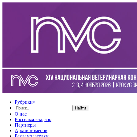
Рубрики
>
Найти
О нас
Россельхознадзор
Партнеры
Архив номеров
Рекламодателям