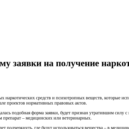
у заявки на получение наркот
х наркотических средств и психотропных веществ, которые исп
але проектов нормативных правовых актов.
лась подобная форма заявки, будет признан утратившим силу с
им препарат – медицинских или ветеринарных.
ет подчеркнуть, где будут использоваться вещества – в медицин