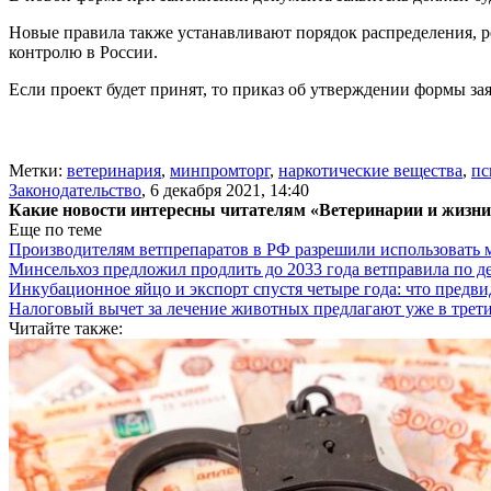
Новые правила также устанавливают порядок распределения, р
контролю в России.
Если проект будет принят, то приказ об утверждении формы заяв
Метки:
ветеринария
,
минпромторг
,
наркотические вещества
,
пс
Законодательство
,
6 декабря 2021, 14:40
Какие новости интересны читателям «Ветеринарии и жизн
Еще по теме
Производителям ветпрепаратов в РФ разрешили использовать
Минсельхоз предложил продлить до 2033 года ветправила по д
Инкубационное яйцо и экспорт спустя четыре года: что предви
Налоговый вычет за лечение животных предлагают уже в трети
Читайте также: