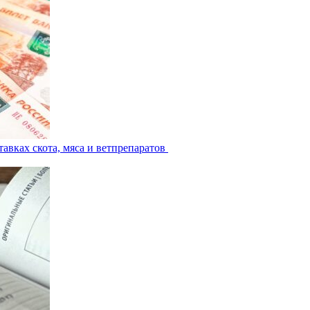
авках скота, мяса и ветпрепаратов