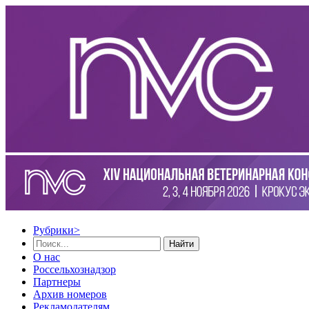
Рубрики
>
Найти
О нас
Россельхознадзор
Партнеры
Архив номеров
Рекламодателям