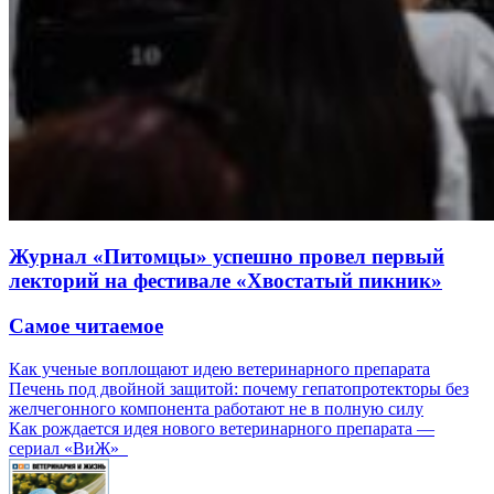
Журнал «Питомцы» успешно провел первый
лекторий на фестивале «Хвостатый пикник»
Самое читаемое
Как ученые воплощают идею ветеринарного препарата
Печень под двойной защитой: почему гепатопротекторы без
желчегонного компонента работают не в полную силу
Как рождается идея нового ветеринарного препарата —
сериал «ВиЖ»