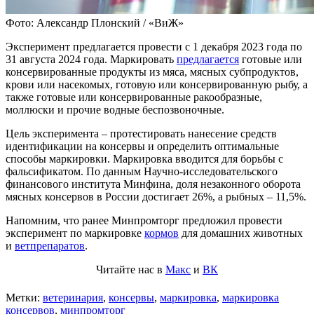
Фото: Александр Плонский / «ВиЖ»
Эксперимент предлагается провести с 1 декабря 2023 года по
31 августа 2024 года. Маркировать
предлагается
готовые или
консервированные продукты из мяса, мясных субпродуктов,
крови ‎или насекомых, готовую или консервированную рыбу, а
также готовые или консервированные ракообразные,
моллюски и прочие водные беспозвоночные.
Цель эксперимента – протестировать нанесение средств
идентификации на консервы и определить оптимальные
способы маркировки. Маркировка вводится для борьбы с
фальсификатом. По данным Научно-исследовательского
финансового института Минфина, доля незаконного оборота
мясных консервов в России достигает 26%, а рыбных – 11,5%.
Напомним, что ранее Минпромторг предложил провести
эксперимент по маркировке
кормов
для домашних животных
и
ветпрепаратов
.
Читайте нас в
Макс
и
ВК
Метки:
ветеринария
,
консервы
,
маркировка
,
маркировка
консервов
,
минпромторг