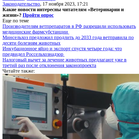
Законодательство
,
17 ноября 2023, 17:21
Какие новости интересны читателям «Ветеринарии и
жизни»?
Пройти опрос
Еще по теме
Производителям ветпрепаратов в РФ разрешили использовать
медицинские фармсубстанции
Минсельхоз предложил продлить до 2033 года ветправила по
десяти болезням животных
Инкубационное яйцо и экспорт спустя четыре года: что
предвидел Россельхознадзор
Налоговый вычет за лечение животных предлагают уже в
третий раз после отклонения законопроекта
Читайте также: