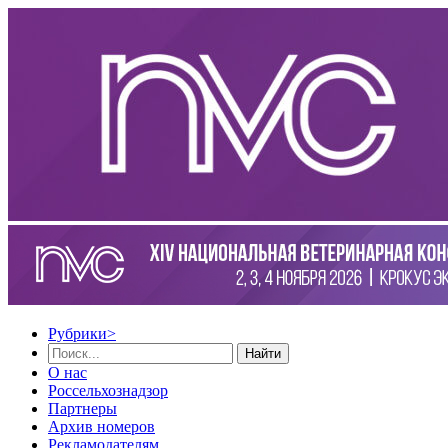
Рубрики
>
Найти
О нас
Россельхознадзор
Партнеры
Архив номеров
Рекламодателям