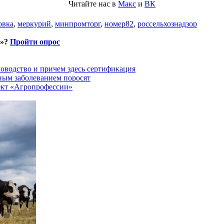
Читайте нас в
Макс
и
ВК
овка
,
меркурий
,
минпромторг
,
номер82
,
россельхознадзор
и»?
Пройти опрос
оводство и причем здесь сертификация
ным заболеванием поросят
ект «Агропрофессии»