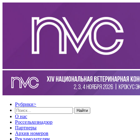
Рубрики
>
Найти
О нас
Россельхознадзор
Партнеры
Архив номеров
Рекламодателям