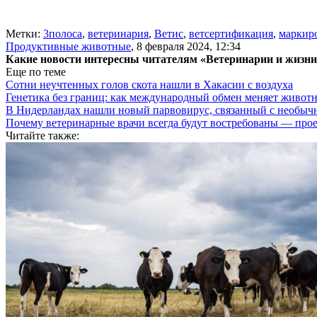
Метки:
3полоса
,
ветеринария
,
Ветис
,
ветсертификация
,
маркир
Продуктивные животные
,
8 февраля 2024, 12:34
Какие новости интересны читателям «Ветеринарии и жизн
Еще по теме
Сотни неучтенных голов скота нашли в Хакасии с воздуха
Генетика без границ: как международный обмен меняет животн
В Нидерландах нашли новый парвовирус, связанный с необыч
Почему ветеринарные врачи всегда будут востребованы — про
Читайте также: