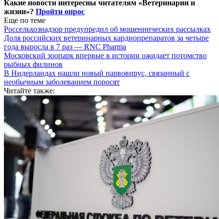
Какие новости интересны читателям «Ветеринарии и
жизни»?
Пройти опрос
Еще по теме
Россельхознадзор предупредил об мошеннических рассылках
Доля российских ветеринарных кардиопрепаратов за четыре
года выросла в 7 раз — RNC Pharma
Московский зоопарк впервые в истории ожидает потомство
рыбных филинов
В Нидерландах нашли новый парвовирус, связанный с
необычным заболеванием поросят
Читайте также: