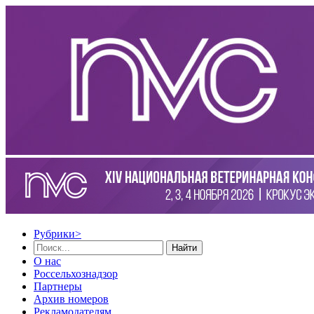
Рубрики
>
Найти
О нас
Россельхознадзор
Партнеры
Архив номеров
Рекламодателям