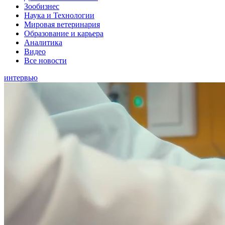
Зообизнес
Наука и Технологии
Мировая ветеринария
Образование и карьера
Аналитика
Видео
Все новости
интервью