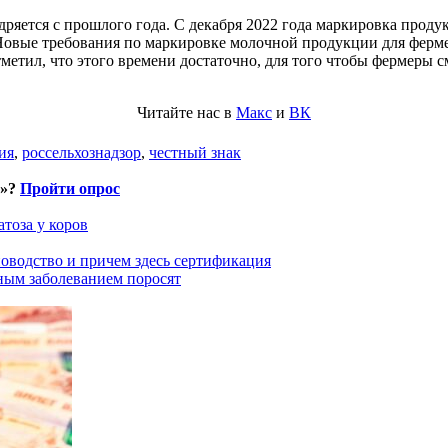
яется с прошлого года. С декабря 2022 года маркировка продук
овые требования по маркировке молочной продукции для фермеро
етил, что этого времени достаточно, для того чтобы фермеры 
Читайте нас в
Макс
и
ВК
ия
,
россельхознадзор
,
честный знак
и»?
Пройти опрос
тоза у коров
оводство и причем здесь сертификация
ным заболеванием поросят