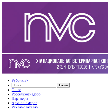
Рубрики
>
Найти
О нас
Россельхознадзор
Партнеры
Архив номеров
Рекламодателям