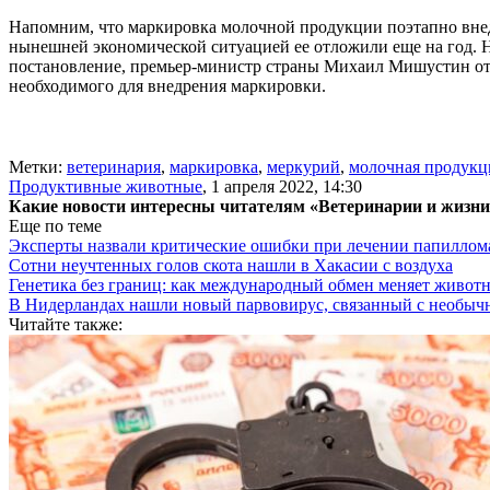
Напомним, что маркировка молочной продукции поэтапно внедр
нынешней экономической ситуацией ее отложили еще на год. Н
постановление, премьер-министр страны Михаил Мишустин отм
необходимого для внедрения маркировки.
Метки:
ветеринария
,
маркировка
,
меркурий
,
молочная продукц
Продуктивные животные
,
1 апреля 2022, 14:30
Какие новости интересны читателям «Ветеринарии и жизн
Еще по теме
Эксперты назвали критические ошибки при лечении папиллома
Сотни неучтенных голов скота нашли в Хакасии с воздуха
Генетика без границ: как международный обмен меняет животн
В Нидерландах нашли новый парвовирус, связанный с необыч
Читайте также: