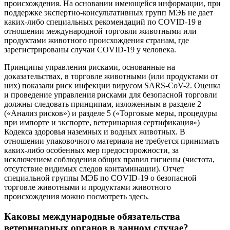
происхождения. На основании имеющейся информации, при
поддержке экспертно-консультативных групп МЭБ не дает
каких-либо специальных рекомендаций по COVID-19 в
отношении международной торговли животными или
продуктами животного происхождения странам, где
зарегистрированы случаи COVID-19 у человека.
Принципы управления рисками, основанные на
доказательствах, в торговле животными (или продуктами от
них) показали риск инфекции вирусом SARS-CoV-2. Оценка
и проведение управления рисками для безопасной торговли
должны следовать принципам, изложенным в разделе 2
(«Анализ рисков») и разделе 5 («Торговые меры, процедуры
при импорте и экспорте, ветеринарная сертификация»)
Кодекса здоровья наземных и водных животных. В
отношении упаковочного материала не требуется принимать
каких-либо особенных мер предосторожности, за
исключением соблюдения общих правил гигиены (чистота,
отсутствие видимых следов контаминации). Отчет
специальной группы МЭБ по COVID-19 о безопасной
торговле животными и продуктами животного
происхождения можно посмотреть здесь.
Каковы международные обязательства
ветеринарных органов в данном случае?