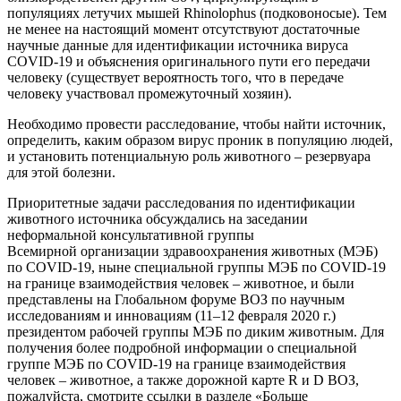
популяциях летучих мышей Rhinolophus (подковоносые). Тем
не менее на настоящий момент отсутствуют достаточные
научные данные для идентификации источника вируса
COVID-19 и объяснения оригинального пути его передачи
человеку (существует вероятность того, что в передаче
человеку участвовал промежуточный хозяин).
Необходимо провести расследование, чтобы найти источник,
определить, каким образом вирус проник в популяцию людей,
и установить потенциальную роль животного – резервуара
для этой болезни.
Приоритетные задачи расследования по идентификации
животного источника обсуждались на заседании
неформальной консультативной группы
Всемирной организации здравоохранения животных (МЭБ)
по COVID-19, ныне специальной группы МЭБ по COVID-19
на границе взаимодействия человек – животное, и были
представлены на Глобальном форуме ВОЗ по научным
исследованиям и инновациям (11–12 февраля 2020 г.)
президентом рабочей группы МЭБ по диким животным. Для
получения более подробной информации о специальной
группе МЭБ по COVID-19 на границе взаимодействия
человек – животное, а также дорожной карте R и D ВОЗ,
пожалуйста, смотрите ссылки в разделе «Больше