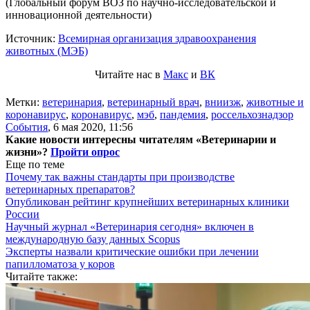
(Глобальный форум ВОЗ по научно-исследовательской и
инновационной деятельности)
Источник:
Всемирная организация здравоохранения
животных (МЭБ)
Читайте нас в
Макс
и
ВК
Метки:
ветеринария
,
ветеринарный врач
,
вниизж
,
животные и
коронавирус
,
коронавирус
,
мэб
,
пандемия
,
россельхознадзор
События
,
6 мая 2020, 11:56
Какие новости интересны читателям «Ветеринарии и
жизни»?
Пройти опрос
Еще по теме
Почему так важны стандарты при производстве
ветеринарных препаратов?
Опубликован рейтинг крупнейших ветеринарных клиники
России
Научный журнал «Ветеринария сегодня» включен в
международную базу данных Scopus
Эксперты назвали критические ошибки при лечении
папилломатоза у коров
Читайте также: