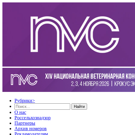
Рубрики
>
Найти
О нас
Россельхознадзор
Партнеры
Архив номеров
Рекламодателям