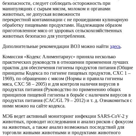
безопасности, следует соблюдать осторожность при
манипуляциях с сырым мясом, молоком и органами
животных, не допуская возможности
перекрестной
контаминации с не прошедшими кулинарную
обработку пищевыми продуктами. Надлежащим образом
приготовленное мясо от здоровых сельскохозяйственных
животных безопасно для употребления.
Дополнительные рекомендации ВОЗ можно найти
здесь
.
Комиссия «Кодекс Алиментариус» приняла несколько
практических руководств в отношении применения лучших
практик для обеспечения гигиены продуктов питания (Общие
принципы Кодекса по гигиене пищевых продуктов, CXC 1 –
1969), по обращению с мясом (Нормы и правила гигиены
мяса, CXC 58 – 2005) и для контроля наличия вирусов в
продуктах питания (Руководство по применению общих
принципов пищевой гигиены в борьбе с наличием вирусов в
продуктах питания (CAC/GL 79 – 2012) и т. д. Ознакомиться с
ними можно на сайте кодекса.
МЭБ ведет активный мониторинг инфекции SARS-CoV-2 у
животных, проводит исследования и анализ рисков с фокусом
на животных, а также анализ возможных последствий для
торговли живыми животными и продуктами животного