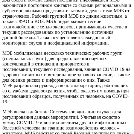
находится в постоянном контакте со своими региональными и
субрегиональными представительствами, делегатами МЭБ от
стран-членов, Рабочей группой МЭБ по диким животным, а
также с ФАО и ВОЗ. МЭБ поддерживает тесное
взаимодействие с сетью экспертов, принимающих участие в
текущих расследованиях по установлению источника
данной болезни. Также осуществляется ежедневный
мониторинг слухов и неофициальной информации.
МЭБ мобилизовала несколько технических рабочих групп
(специальных групп) для предоставления научных
консультаций в отношении приоритетов в
исследовании, текущего исследования, влияния COVID-19 на
здоровье животных и ветеринарное здравоохранение, а также
для оценки рисков и информировании о них. Также
МЭБ разработала руководство для лабораторий, работающих
со службами здравоохранения, чтобы оказать им помощь при
исследовании образцов, полученных от человека, на COVID-
19.
МЭБ ввела в действие Систему координации случаев для
регулирования данных мероприятий. Учитывая сходство
между COVID-19 и возникновением других инфекционных
болезней человека на границе взаимодействия человек –
животное, МЭБ работает со своей Рабочей группой по диким