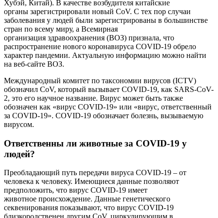
Хубэй, Китай). В качестве возбудителя китайские
органы зарегистрировали новый CoV. С тех пор случаи
заболевания у людей были зарегистрированы в большинстве
стран по всему миру, а Всемирная
организация здравоохранения (ВОЗ) признала, что
распространение нового коронавируса COVID-19 обрело
характер пандемии. Актуальную информацию можно найти
на веб-сайте ВОЗ.
Международный комитет по таксономии вирусов (ICTV)
обозначил CoV, который вызывает COVID-19, как SARS-CoV-
2, это его научное название. Вирус может быть также
обозначен как «вирус COVID-19» или «вирус, ответственный
за COVID-19». COVID-19 обозначает болезнь, вызываемую
вирусом.
Ответственны ли животные за COVID-19 у
людей?
Преобладающий путь передачи вируса COVID-19 – от
человека к человеку. Имеющиеся данные позволяют
предположить, что вирус COVID-19 имеет
животное происхождение. Данные генетического
секвенирования показывают, что вирус COVID-19
близкородственен другим CoV, циркулирующим в