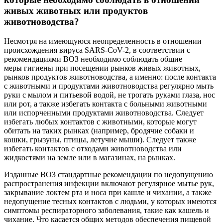
живых животных или продуктов
животноводства?
Несмотря на имеющуюся неопределенность в отношении
происхождения вируса SARS-CoV-2, в соответствии с
рекомендациями ВОЗ необходимо соблюдать общие
меры гигиены при посещении рынков живых животных,
рынков продуктов животноводства, а именно: после контакта
с животными и продуктами животноводства регулярно мыть
руки с мылом и питьевой водой, не трогать руками глаза, нос
или рот, а также избегать контакта с больными животными
или испорченными продуктами животноводства. Следует
избегать любых контактов с животными, которые могут
обитать на таких рынках (например, бродячие собаки и
кошки, грызуны, птицы, летучие мыши). Следует также
избегать контактов с отходами животноводства или
жидкостями на земле или в магазинах, на рынках.
Изданные ВОЗ стандартные рекомендации по недопущению
распространения инфекции включают регулярное мытье рук,
закрывание локтем рта и носа при кашле и чихании, а также
недопущение тесных контактов с людьми, у которых имеются
симптомы респираторного заболевания, такие как кашель и
чихание. Что касается общих методов обеспечения пищевой