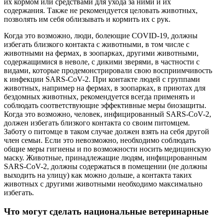
их кормом или средствами для ухода за ними и их
содержания. Также не рекомендуется целовать животных,
позволять им себя облизывать и кормить их с рук.
Когда это возможно, люди, болеющие COVID-19, должны
избегать близкого контакта с животными, в том числе с
животными на фермах, в зоопарках, другими животными,
содержащимися в неволе, с дикими зверями, в частности с
видами, которые продемонстрировали свою восприимчивость
к инфекции SARS-CoV-2. При контакте людей с группами
животных, например на фермах, в зоопарках, в приютах для
бездомных животных, рекомендуется всегда применять и
соблюдать соответствующие эффективные меры биозащиты.
Когда это возможно, человек, инфицированный SARS-CoV-2,
должен избегать близкого контакта со своим питомцем.
Заботу о питомце в таком случае должен взять на себя другой
член семьи. Если это невозможно, необходимо соблюдать
общие меры гигиены и по возможности носить медицинскую
маску. Животные, принадлежащие людям, инфицированным
SARS-CoV-2, должны содержаться в помещении (не должны
выходить на улицу) как можно дольше, а контакта таких
животных с другими животными необходимо максимально
избегать.
Что могут сделать национальные ветеринарные