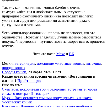
Так же, как и манчкины, кошки-бамбино очень
коммуникабельны и любознательны. А отсутствие
природного охотничьего инстинкта позволяет им легко
уживаться с другими домашними животными, даже с
грызунами и птичками.
Чего кошки-коротконожки напрочь не переносят, так это
одиночества. Поэтому владельцу лучше заранее озаботиться
покупкой переноски – путешествовать, скорее всего, придется
вместе.
Читайте нас в
Макс
и
ВК
Метки:
ветеринария
,
домашние животные
,
кошки
,
питомцы
,
породы кошек
Породы кошек
,
20 марта 2024, 11:29
Какие новости интересны читателям «Ветеринарии и
жизни»?
Пройти опрос
Еще по теме
Скейтеры, покорители гор и балерины: встречайте героев
свежего номера «Питомцев»
Муся и Вася остаются самыми популярными кличками
московских кошек
Выставка «Лучшие собаки и кошки России» пройдет в