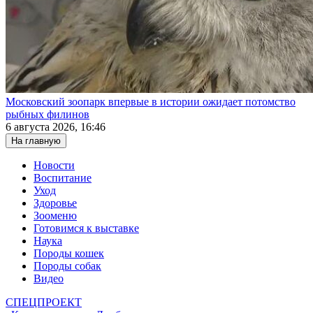
Московский зоопарк впервые в истории ожидает потомство
рыбных филинов
6 августа 2026, 16:46
На главную
Новости
Воспитание
Уход
Здоровье
Зооменю
Готовимся к выставке
Наука
Породы кошек
Породы собак
Видео
СПЕЦПРОЕКТ