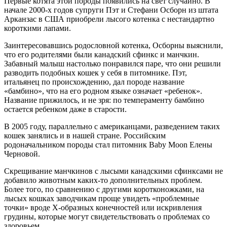
Первые котята этой породы появились на свет случайно. В
начале 2000-х годов супруги Пэт и Стефани Осборн из штата
Арканзас в США приобрели лысого котенка с нестандартно
короткими лапами.
Заинтересовавшись родословной котенка, Осборны выяснили,
что его родителями были канадский сфинкс и манчкин.
Забавный малыш настолько понравился паре, что они решили
разводить подобных кошек у себя в питомнике. Пэт,
итальянец по происхождению, дал породе название
«бамбино», что на его родном языке означает «ребенок».
Название прижилось, и не зря: по темпераменту бамбино
остается ребенком даже в старости.
В 2005 году, параллельно с американцами, разведением таких
кошек занялись и в нашей стране. Российским
родоначальником породы стал питомник Baby Moon Елены
Черновой.
Скрещивание манчкинов с лысыми канадскими сфинксами не
добавило животным каких-то дополнительных проблем.
Более того, по сравнению с другими коротконожками, на
лысых кошках заводчикам проще увидеть «проблемные
точки» вроде Х-образных конечностей или искривления
грудины, которые могут свидетельствовать о проблемах со
здоровьем.