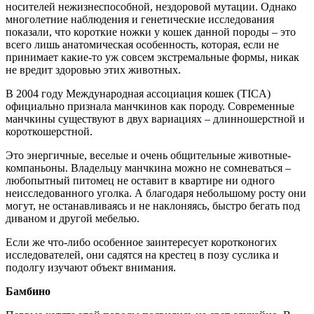
носителей нежизнеспособной, нездоровой мутации. Однако
многолетние наблюдения и генетические исследования
показали, что короткие ножки у кошек данной породы – это
всего лишь анатомическая особенность, которая, если не
принимает какие-то уж совсем экстремальные формы, никак
не вредит здоровью этих животных.
В 2004 году Международная ассоциация кошек (TICA)
официально признала манчкинов как породу. Современные
манчкины существуют в двух вариациях – длинношерстной и
короткошерстной.
Это энергичные, веселые и очень общительные животные-
компаньоны. Владельцу манчкина можно не сомневаться –
любопытный питомец не оставит в квартире ни одного
неисследованного уголка. А благодаря небольшому росту они
могут, не останавливаясь и не наклоняясь, быстро бегать под
диваном и другой мебелью.
Если же что-либо особенное заинтересует коротконогих
исследователей, они садятся на крестец в позу суслика и
подолгу изучают объект внимания.
Бамбино