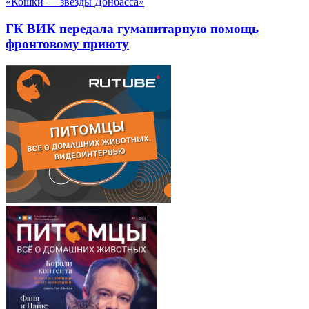
«Кошки — звезды Донбасса»
ГК ВИК передала гуманитарную помощь
фронтовому приюту