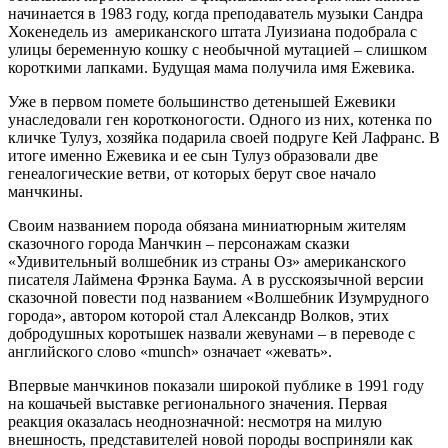
начинается в 1983 году, когда преподаватель музыки Сандра
Хокенедель из американского штата Луизиана подобрала с
улицы беременную кошку с необычной мутацией – слишком
короткими лапками. Будущая мама получила имя Ежевика.
Уже в первом помете большинство детенышей Ежевики
унаследовали ген коротконогости. Одного из них, котенка по
кличке Тулуз, хозяйка подарила своей подруге Кей Лафранс. В
итоге именно Ежевика и ее сын Тулуз образовали две
генеалогические ветви, от которых берут свое начало
манчкины.
Своим названием порода обязана миниатюрным жителям
сказочного города Манчкин – персонажам сказки
«Удивительный волшебник из страны Оз» американского
писателя Лаймена Фрэнка Баума. А в русскоязычной версии
сказочной повести под названием «Волшебник Изумрудного
города», автором которой стал Александр Волков, этих
добродушных коротышек назвали жевунами – в переводе с
английского слово «munch» означает «жевать».
Впервые манчкинов показали широкой публике в 1991 году
на кошачьей выставке регионального значения. Первая
реакция оказалась неоднозначной: несмотря на милую
внешность, представителей новой породы восприняли как