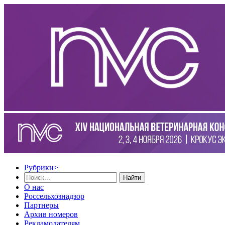
Рубрики
>
Найти
О нас
Россельхознадзор
Партнеры
Архив номеров
Рекламодателям