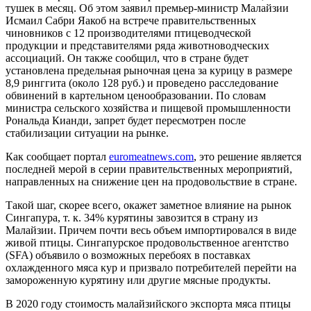
тушек в месяц. Об этом заявил премьер-министр Малайзии
Исмаил Сабри Яакоб на встрече правительственных
чиновников с 12 производителями птицеводческой
продукции и представителями ряда животноводческих
ассоциаций. Он также сообщил, что в стране будет
установлена предельная рыночная цена за курицу в размере
8,9 ринггита (около 128 руб.) и проведено расследование
обвинений в картельном ценообразовании. По словам
министра сельского хозяйства и пищевой промышленности
Рональда Кианди, запрет будет пересмотрен после
стабилизации ситуации на рынке.
Как сообщает портал
euromeatnews.com
, это решение является
последней мерой в серии правительственных мероприятий,
направленных на снижение цен на продовольствие в стране.
Такой шаг, скорее всего, окажет заметное влияние на рынок
Сингапура, т. к. 34% курятины завозится в страну из
Малайзии. Причем почти весь объем импортировался в виде
живой птицы. Сингапурское продовольственное агентство
(SFA) объявило о возможных перебоях в поставках
охлажденного мяса кур и призвало потребителей перейти на
замороженную курятину или другие мясные продукты.
В 2020 году стоимость малайзийского экспорта мяса птицы