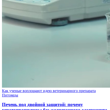
Как ученые воплощают идею ветеринарного препарата
Питомцы
Печень под двойной защитой: почему
гепатопротекторы без желчегонного компонента