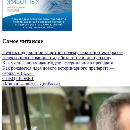
Самое читаемое
Печень под двойной защитой: почему гепатопротекторы без
желчегонного компонента работают не в полную силу
Как ученые воплощают идею ветеринарного препарата
Как рождается идея нового ветеринарного препарата —
сериал «ВиЖ»
СПЕЦПРОЕКТ
«Кошки — звезды Донбасса»