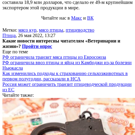
составила 18,9 млн долларов, что сделало ее 49-м крупнейшим
экспортером этой продукции в мире.
Читайте нас в
Макс
и
ВК
Метки:
мясо кур
,
мясо птицы
,
птицеводство
Птица
,
26 мая 2022, 13:27
Какие новости интересны читателям «Ветеринарии и
жизни»?
Пройти опрос
Еще по теме
РФ ограничила транзит мяса птицы из Евросоюза
РФ ограничила ввоз птицы и яйца из Камбоджи из-за болезни
Ньюкасла
Как изменились подходы к страхованию сельхозживотных в
первом полугодии, рассказали в НСА
Россия может ограничить транзит птицеводческой продукции
из ЕС
Читайте также: