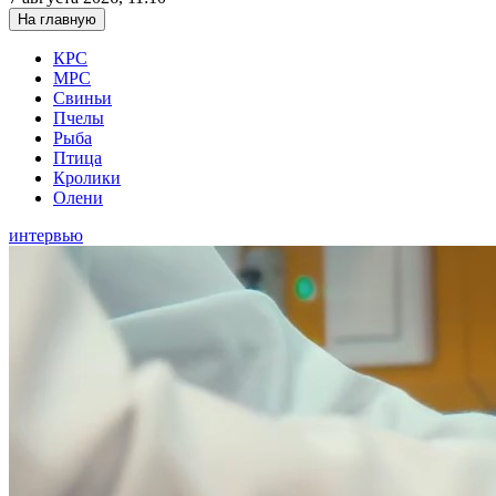
На главную
КРС
МРС
Свиньи
Пчелы
Рыба
Птица
Кролики
Олени
интервью