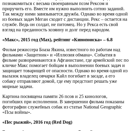
познакомиться с весьма своенравным псом Рексом и
приручить его. Вместе им нужно выполнить сотню заданий.
Так между ними завязывается дружба. Однако во время одной
из боевых задач Меган сходит с дистанции. Рекс – остается на
службе. Ведь он солдат, не питомец. Но у Рекса есть свой
взгляд на преданность хозяину и долг перед народом.
«Макс», 2015 год (Max), рейтинг «Кинопоиска» – 6.8
Фильм режиссера Боаза Якина, известного по работам над
фильмами «Защитник» и «Иллюзия обмана». События в
фильме разворачиваются в Афганистане, где армейский пес по
кличке Макс помогает бойцам в выполнении боевых задач и
защищает товарищей от опасности. Однако во время одной из
вылазок владелец овчарки Кайл погибает в засаде, а его
собаку отправляют домой, где ему предстоит решать уже
мирные задачи.
Картина посвящена памяти 26 псов и 25 кинологов,
погибших при исполнении. В завершении фильма показаны
фотографии служебных собак из статьи National Geographic
«Псы войны».
«Пес рыжий», 2016 год (Red Dog)