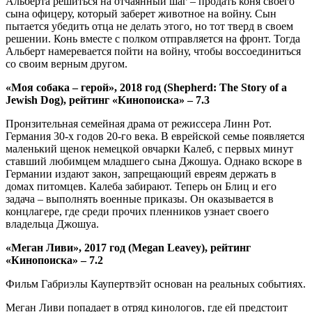
Альберта решиться на отчаянный шаг – продать коня своего
сына офицеру, который заберет животное на войну. Сын
пытается убедить отца не делать этого, но тот тверд в своем
решении. Конь вместе с полком отправляется на фронт. Тогда
Альберт намеревается пойти на войну, чтобы воссоединиться
со своим верным другом.
«
Моя
собака
–
герой
», 2018
год
(Shepherd: The Story of a
Jewish Dog),
рейтинг
«
Кинопоиска
» – 7.3
Пронзительная семейная драма от режиссера Линн Рот.
Германия 30-х годов 20-го века. В еврейской семье появляется
маленький щенок немецкой овчарки Калеб, с первых минут
ставший любимцем младшего сына Джошуа. Однако вскоре в
Германии издают закон, запрещающий евреям держать в
домах питомцев. Калеба забирают. Теперь он Блиц и его
задача – выполнять военные приказы. Он оказывается в
концлагере, где среди прочих пленников узнает своего
владельца Джошуа.
«Меган Ливи», 2017 год (Megan Leavey), рейтинг
«Кинопоиска» – 7.2
Фильм Габриэлы Каупертвэйт основан на реальных событиях.
Меган Ливи попадает в отряд кинологов, где ей предстоит