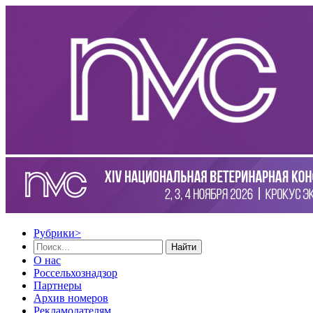
Рубрики
>
Найти
О нас
Россельхознадзор
Партнеры
Архив номеров
Рекламодателям