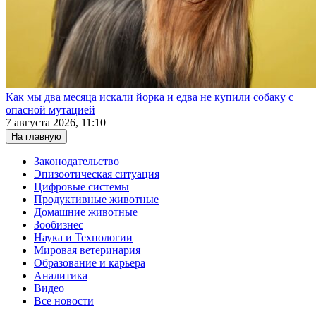
Как мы два месяца искали йорка и едва не купили собаку с
опасной мутацией
7 августа 2026, 11:10
На главную
Законодательство
Эпизоотическая ситуация
Цифровые системы
Продуктивные животные
Домашние животные
Зообизнес
Наука и Технологии
Мировая ветеринария
Образование и карьера
Аналитика
Видео
Все новости