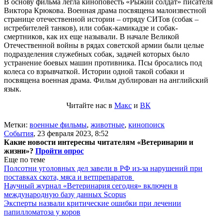
В основу фильма легла киноповесть «Рыжий солдат» писателя
Виктора Крюкова. Военная драма посвящена малоизвестной
странице отечественной истории – отряду СИТов (собак –
истребителей танков), или собак-камикадзе и собак-
смертников, как их еще называли. В начале Великой
Отечественной войны в рядах советской армии были целые
подразделения служебных собак, задачей которых было
устранение боевых машин противника. Псы бросались под
колеса со взрывчаткой. Истории одной такой собаки и
посвящена военная драма. Фильм дублирован на английский
язык.
Читайте нас в
Макс
и
ВК
Метки:
военные фильмы
,
животные
,
кинопоиск
События
,
23 февраля 2023, 8:52
Какие новости интересны читателям «Ветеринарии и
жизни»?
Пройти опрос
Еще по теме
Полсотни уголовных дел завели в РФ из-за нарушений при
поставках скота, мяса и ветпрепаратов
Научный журнал «Ветеринария сегодня» включен в
международную базу данных Scopus
Эксперты назвали критические ошибки при лечении
папилломатоза у коров