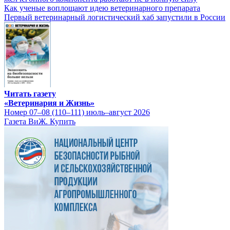
Как ученые воплощают идею ветеринарного препарата
Первый ветеринарный логистический хаб запустили в России
Читать газету
«Ветеринария и Жизнь»
Номер 07–08 (110–111) июль–август 2026
Газета ВиЖ. Купить