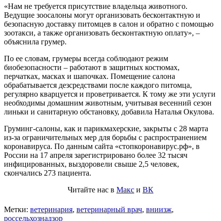
«Нам не требуется присутствие владельца животного.
Ведущие зоосалоны могут организовать бесконтактную и
безопасную доставку питомцев в салон и обратно с помощью
зоотакси, а также организовать бесконтактную оплату», –
объяснила грумер.
По ее словам, грумеры всегда соблюдают режим
биобезопасности – работают в защитных костюмах,
перчатках, масках и шапочках. Помещение салона
обрабатывается дезсредствами после каждого питомца,
регулярно кварцуется и проветривается. К тому же эти услуги
необходимы домашним животным, учитывая весенний сезон
линьки и санитарную обстановку, добавила Наталья Окулова.
Груминг-салоны, как и парикмахерские, закрыты с 28 марта
из-за ограничительных мер для борьбы с распространением
коронавируса. По данным сайта «стопкоронавирус.рф», в
России на 17 апреля зарегистрировано более 32 тысяч
инфицированных, выздоровели свыше 2,5 человек,
скончались 273 пациента.
Читайте нас в
Макс
и
ВК
Метки:
ветеринария
,
ветеринарный врач
,
вниизж
,
россельхознадзор