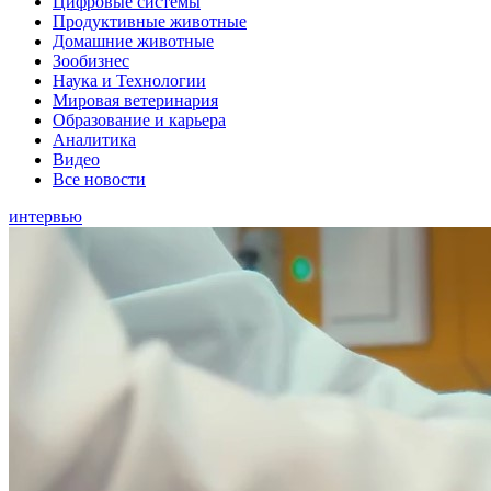
Цифровые системы
Продуктивные животные
Домашние животные
Зообизнес
Наука и Технологии
Мировая ветеринария
Образование и карьера
Аналитика
Видео
Все новости
интервью