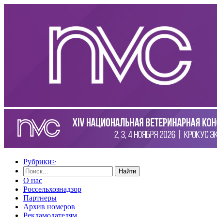
Рубрики
>
Найти
О нас
Россельхознадзор
Партнеры
Архив номеров
Рекламодателям