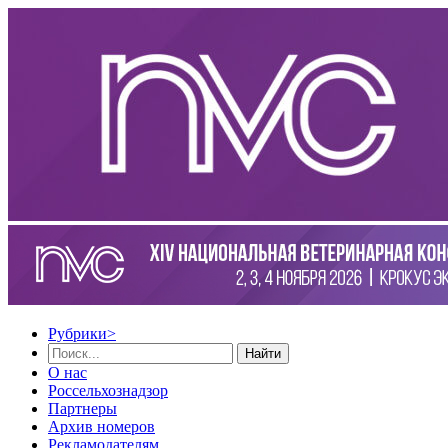
Рубрики
>
Найти
О нас
Россельхознадзор
Партнеры
Архив номеров
Рекламодателям