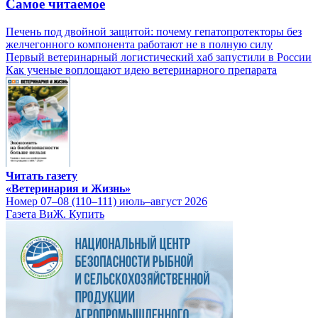
Самое читаемое
Печень под двойной защитой: почему гепатопротекторы без
желчегонного компонента работают не в полную силу
Первый ветеринарный логистический хаб запустили в России
Как ученые воплощают идею ветеринарного препарата
Читать газету
«Ветеринария и Жизнь»
Номер 07–08 (110–111) июль–август 2026
Газета ВиЖ. Купить