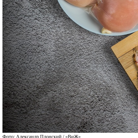
Фото: Александр Плонский / «ВиЖ»