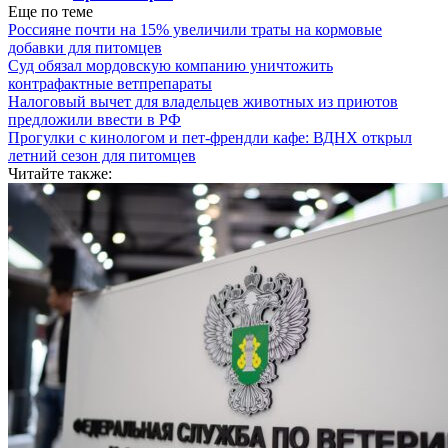
Еще по теме
Россияне почти на 15% увеличили траты на кормовые
добавки для питомцев
Суд обязал мордовскую компанию уничтожить
контрафактные ветпрепараты
Налоговый вычет для владельцев животных из приютов
предложили ввести в РФ
Прогулки с кинологом и пет-френдли кафе: ВДНХ открыл
летний сезон для питомцев
Читайте также: