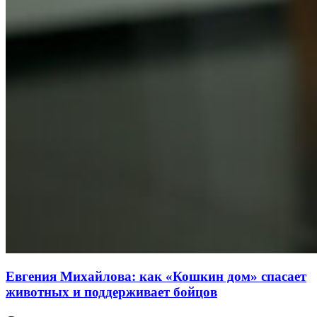
Евгения Михайлова: как «Кошкин дом» спасает
животных и поддерживает бойцов