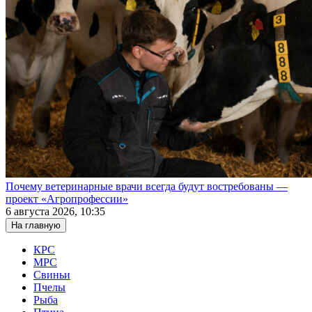
Почему ветеринарные врачи всегда будут востребованы —
проект «Агропрофессии»
6 августа 2026, 10:35
На главную
КРС
МРС
Свиньи
Пчелы
Рыба