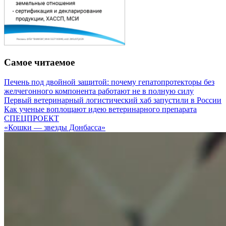
Самое читаемое
Печень под двойной защитой: почему гепатопротекторы без
желчегонного компонента работают не в полную силу
Первый ветеринарный логистический хаб запустили в России
Как ученые воплощают идею ветеринарного препарата
СПЕЦПРОЕКТ
«Кошки — звезды Донбасса»