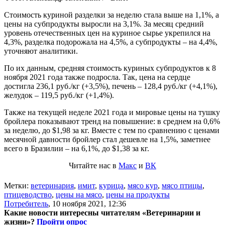
Стоимость куриной разделки за неделю стала выше на 1,1%, а
цены на субпродукты выросли на 3,1%. За месяц средний
уровень отечественных цен на куриное сырье укрепился на
4,3%, разделка подорожала на 4,5%, а субпродукты – на 4,4%,
уточняют аналитики.
По их данным, средняя стоимость куриных субпродуктов к 8
ноября 2021 года также подросла. Так, цена на сердце
достигла 236,1 руб./кг (+3,5%), печень – 128,4 руб./кг (+4,1%),
желудок – 119,5 руб./кг (+1,4%).
Также на текущей неделе 2021 года и мировые цены на тушку
бройлера показывают тренд на повышение: в среднем на 0,6%
за неделю, до $1,98 за кг. Вместе с тем по сравнению с ценами
месячной давности бройлер стал дешевле на 1,5%, заметнее
всего в Бразилии – на 6,1%, до $1,38 за кг.
Читайте нас в
Макс
и
ВК
Метки:
ветеринария
,
имит
,
курица
,
мясо кур
,
мясо птицы
,
птицеводство
,
цены на мясо
,
цены на продукты
Потребитель
,
10 ноября 2021, 12:36
Какие новости интересны читателям «Ветеринарии и
жизни»?
Пройти опрос