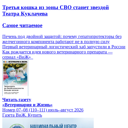
Третья кошка из зоны СВО станет звездой
Театра Куклачева
Самое читаемое
Печень под двойной защитой: почему гепатопротекторы без
желчегонного компонента работают не в полную силу
Первый ветеринарный логистический хаб запустили в России
Как рождается идея нового ветеринарного препарата —
сериал «ВиЖ»
Читать газету
«Ветеринария и Жизнь»
Номер 07–08 (110–111) июль–август 2026
Газета ВиЖ. Купить