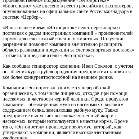
Производственное подразделение «Энтопротэка»
«Биогенезис» уже внесено в реестр российских экспортеров,
опубликованных на официальном сайте Россельхознадзора в
системе «Цербер».
«В настоящее время «Энтопротэк» ведет переговоры о
поставках с рядом иностранных компаний – производителей
кормов для сельскохозяйственных животных. Получение
разрешения позволит компании значительно расширить
область реализации продукции за счет экспортных поставок»,
– отметили представители «Энтопротэка».
Как сообщил гендиректор компании Иван Соколов, с учетом
ослабления курса рубля продукция предприятия становится
все более конкурентоспособной на внешнем рынке.
Компания «Энтопротэк» занимается переработкой
органических, в том числе пищевых, отходов при помощи
насекомых, в частности черной львинки. Среди продуктов
компании – обезжиренная мука из насекомых с высоким
содержанием белка, заменяющая рыбную муку. Также
предприятие выпускает высококачественный жир из
насекомых, который используется в качестве корма. Кроме
того, «Энтопротэк» производит зоогумус, который, как
утверждают в компании, является высококачественным
удобрением.