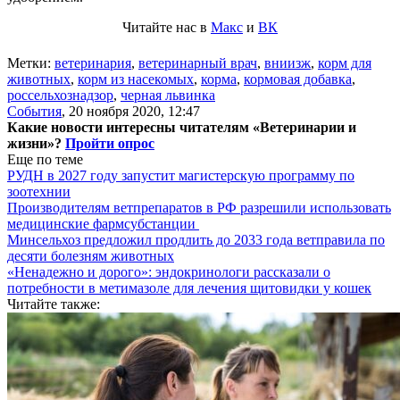
Читайте нас в
Макс
и
ВК
Метки:
ветеринария
,
ветеринарный врач
,
вниизж
,
корм для
животных
,
корм из насекомых
,
корма
,
кормовая добавка
,
россельхознадзор
,
черная львинка
События
,
20 ноября 2020, 12:47
Какие новости интересны читателям «Ветеринарии и
жизни»?
Пройти опрос
Еще по теме
РУДН в 2027 году запустит магистерскую программу по
зоотехнии
Производителям ветпрепаратов в РФ разрешили использовать
медицинские фармсубстанции
Минсельхоз предложил продлить до 2033 года ветправила по
десяти болезням животных
«Ненадежно и дорого»: эндокринологи рассказали о
потребности в метимазоле для лечения щитовидки у кошек
Читайте также: