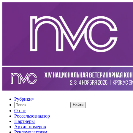
Рубрики
>
Найти
О нас
Россельхознадзор
Партнеры
Архив номеров
Рекламодателям